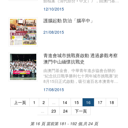
館檔案（清代部分 • 中文）》，由澳門基金
會、葡萄牙外交部檔案館、廣東省立中山
12/10/2015
圖書館和澳門大學圖書館編輯，交廣東教
育出版社於二○○九年底出版。
護腦起動 防治「腦卒中」
21/08/2015
青進會城市挑戰賽啟動 透過參觀考察
澳門中山緬懷抗戰史
由澳門基金會、中華青年進步協會合辦的
“紀念抗日戰爭勝利七十周年城市挑戰賽”於
8月15日正式啟動，吸引逾百名本澳青年參
與，於澳門和中山開展兩日一夜的系列活
17/08/2015
動。
上一頁
1
2
...
14
15
16
17
18
...
23
24
下一頁
第 16 頁
當前第 181 - 192 個,共 24 頁