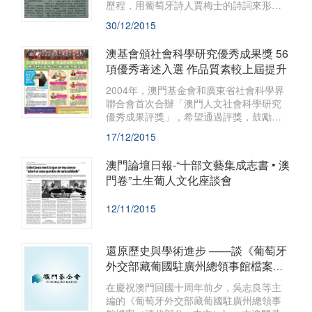
歷程，用葡萄牙詩人賈梅士的詩詞來形
容，就是“以如此豪邁的胸懷，乘風破浪航
30/12/2015
行在大海之上，敞開海洋寬廣無際的大
門”。
澳基會頒社會科學研究優秀成果獎 56
項優秀著述入選 作品質素較上屆提升
2004年，澳門基金會和廣東省社會科學界
聯合會首次合辦「澳門人文社會科學研究
優秀成果評獎」，希望通過評獎，鼓勵更
多的專家學者關注澳門、思考澳門、研究
17/12/2015
澳門，團結社會科學界的力量，共同推動
澳門研究的繁榮和發展。
澳門論壇日報-“十部文藝集成志書 • 澳
門卷”土生葡人文化座談會
12/11/2015
還原歷史與學術進步 ——談《葡萄牙
外交部藏葡國駐廣州總領事館檔案
（清代部分 • 中文）》出版的影響
​在慶祝澳門回國十周年前夕，吳志良等主
編的《葡萄牙外交部藏葡國駐廣州總領事