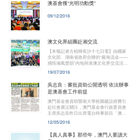
澳基會獲“光明功勳獎”
09/12/2016
澳文化界組團赴湘交流
【本報記者古楨輝長沙十七日電】由國家
文化部、湖南省政府合辦的“藝海流金——
感悟湘風楚韻”內地與港澳文化界交流活
動，將於明天在湖南省長沙啟動。
19/07/2016
吳志良：審批資助公開透明 依法辦事
是澳基會工作前提
澳門基金會資助暨南大學校園建設經費引
起社會廣泛關注，澳門基金會行政委員會
主席吳志良昨日出席電台時事節目「澳門
講場」後接受本報獨家專訪時重申，澳基
12/05/2016
會審批每個申請都一定堅持依法辦事，希
望市民了解事件的來龍去脈後，能夠理性
【真人真事】那些年，澳門人要讀大
看待資助暨大一事。