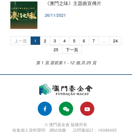
《澳門之味》主題曲宣傳片
26/11/2021
上一頁
1
2
3
4
5
6
7
...
24
25
下一頁
第 1 頁
當前第 1 - 12 個,共 25 頁
© 澳門基金會 版權所有
收集個人資料聲明
網站地圖
訪問量統計：16088495