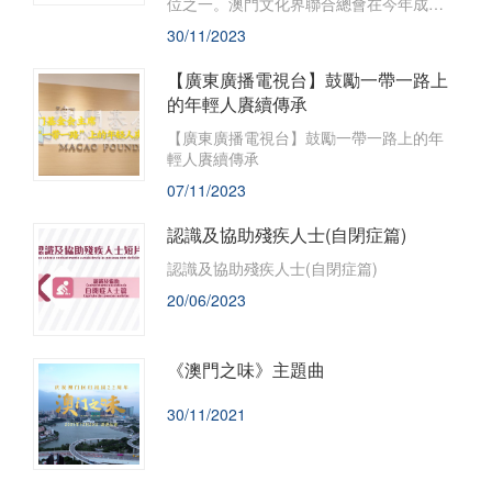
位之一。澳門文化界聯合總會在今年成
立，致力於凝聚澳門文化藝術界，促進文
30/11/2023
藝界的大團結、大協作、大聯合，助力“一
基地”建設，特別是與葡語國家的文化交流
【廣東廣播電視台】鼓勵一帶一路上
合作，向世界傳播中華文化等。日前，澳
的年輕人賡續傳承
門文化界聯合總會會長吳志良在接受南方
財經全媒體記者採訪時表示，澳門擁有一
【廣東廣播電視台】鼓勵一帶一路上的年
套中外都特別容易理解和接受的話語體
輕人賡續傳承
系，是講好中國故事、澳門故事的重要視
07/11/2023
窗，能夠在粵港澳大灣區對外傳播方面發
揮獨特作用。講好“一國兩制”的故事，這也
有助於港澳推動人文灣區的建設。
認識及協助殘疾人士(自閉症篇)
認識及協助殘疾人士(自閉症篇)
20/06/2023
《澳門之味》主題曲
30/11/2021