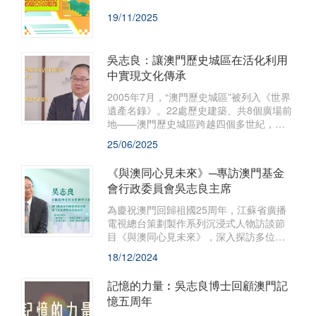
19/11/2025
吳志良：讓澳門歷史城區在活化利用
中實現文化傳承
2005年7月，“澳門歷史城區”被列入《世界
遺產名錄》。22處歷史建築、共8個廣場前
地——澳門歷史城區跨越四個多世紀，散
發著東西方文明交匯的魅力。作為歷史文
25/06/2025
化研究者，吳志良一直致力於保護申遺成
果，傳播澳門作為中西文化交融之地的價
《與澳同心見未來》─專訪澳門基金
值。
會行政委員會吳志良主席
為慶祝澳門回歸祖國25周年，江蘇省廣播
電視總台策劃製作系列沉浸式人物訪談節
目《與澳同心見未來》，深入探訪多位活
躍在澳門各領域的領軍人物，展示他們根
18/12/2024
植本土發展的心路歷程、至真淳樸的家國
情懷以及與祖國共奮進同發展的宏偉願
記憶的力量︰吳志良博士回顧澳門記
景。
憶五周年