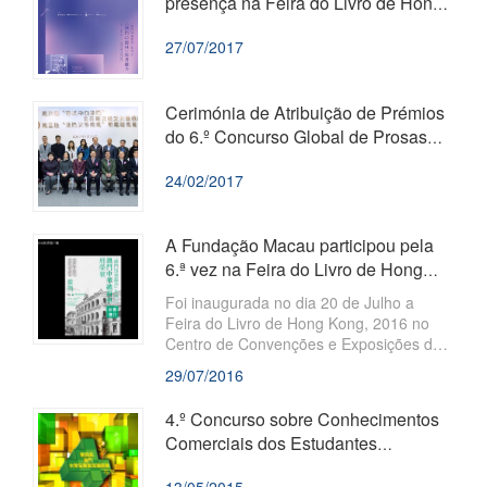
presença na Feira do Livro de Hong
Kong pela 7.ª vez e a Dra. Helen
27/07/2017
Ieong ...
Cerimónia de Atribuição de Prémios
do 6.º Concurso Global de Prosas
em Língua Chinesa sobre o tema “...
24/02/2017
A Fundação Macau participou pela
6.ª vez na Feira do Livro de Hong
Kong e o Dr. Ieng Weng Fat aprese...
​Foi inaugurada no dia 20 de Julho a
Feira do Livro de Hong Kong, 2016 no
Centro de Convenções e Exposições de
Hong Kong, que estará aberta durante 7
29/07/2016
dias. A Fundação Macau (FM) voltou a
cooperar com o Instituto Cultural para
4.º Concurso sobre Conhecimentos
montar o stand na Feira e apresentar
Comerciais dos Estudantes
cerca de mil publicações, em conjunto
Universitários
com o Instituto Politécnico de Macau e a