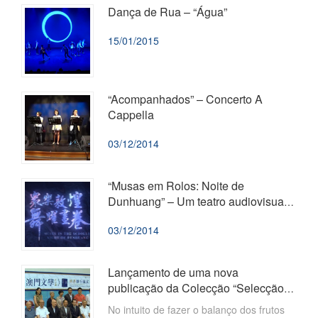
Dança de Rua – “Água”
15/01/2015
“Acompanhados” – Concerto A
Cappella
03/12/2014
“Musas em Rolos: Noite de
Dunhuang” – Um teatro audiovisual e
de danças
03/12/2014
Lançamento de uma nova
publicação da Colecção “Selecção
de Obras Literárias de Macau de
​No intuito de fazer o balanço dos frutos