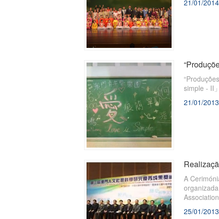
21/01/2014
“Produçõe
“Produções
simple - I
21/01/2013
Realizaçã
A Cerimóni
organizada
Association
25/01/2013