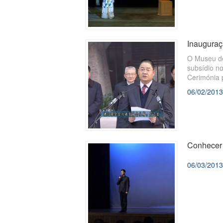
Inauguraç
O Museu de
subsídio n
Cerimónia 
Delegação 
06/02/2013
Conhecer 
06/03/2013