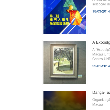
selecção do
18/03/2014
A Exposiç
​A “Exposi
Macau junt
Centro UN
29/01/2014
Dança-Tea
​Organização: Associação d
Macau