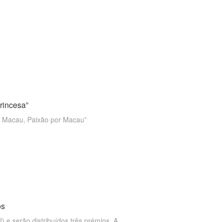
rincesa”
m Macau, Paixão por Macau”
os
) e serão distribuídos três prémios. A