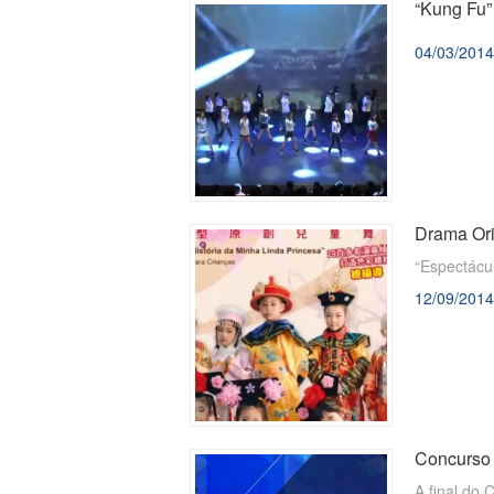
“Kung Fu”
04/03/2014
Drama Ori
​“Espectác
12/09/2014
Concurso 
​A final do