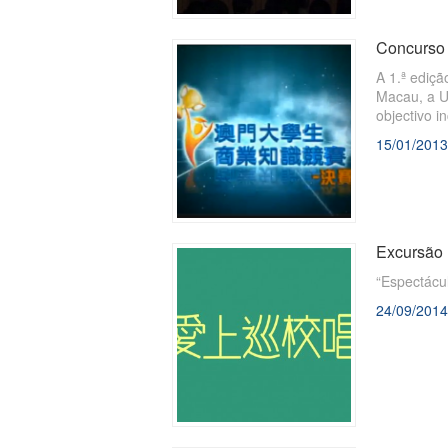
Concurso 
A 1.ª ediç
Macau, a U
objectivo i
15/01/2013
Excursão 
​“Espectác
24/09/2014