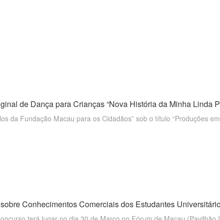
ginal de Dança para Crianças “Nova História da Minha Linda P
ulos da Fundação Macau para os Cidadãos” sob o título “Produções e
sobre Conhecimentos Comerciais dos Estudantes Universitári
 Concurso terá lugar no dia 30 de Março no Fórum de Macau (Pavilhão II