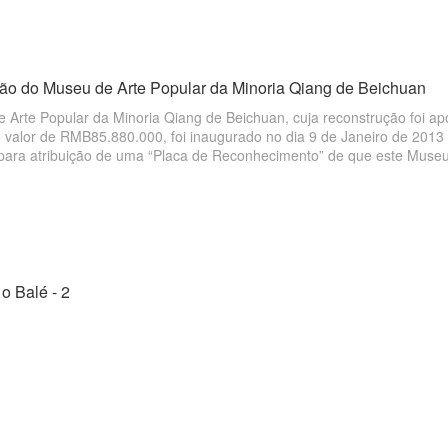
ão do Museu de Arte Popular da Minoria Qiang de Beichuan
 Arte Popular da Minoria Qiang de Beichuan, cuja reconstrução foi 
o valor de RMB85.880.000, foi inaugurado no dia 9 de Janeiro de 201
para atribuição de uma “Placa de Reconhecimento” de que este Muse
do Museu Nacional Chinesa de Etnologia em Beichuan.
o Balé - 2