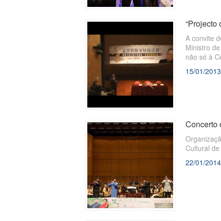
“Projecto 
A convite 
Ministro de
não só à Ce
15/01/2013
Concerto 
Organização ：G
Cultural d
22/01/2014