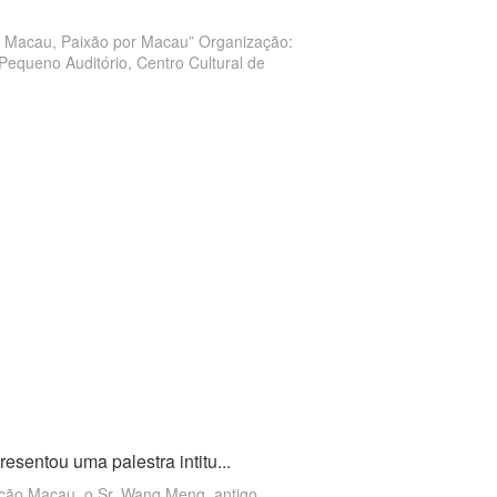
Paixão por Macau” Organização:
esentou uma palestra intitu...
ação Macau, o Sr. Wang Meng, antigo