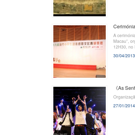
Cerimónia
A cerimóni
Macau”, or
12H30, no 
Conselho d
30/04/2013
《As Senho
27/01/2014