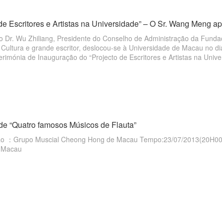
de Escritores e Artistas na Universidade” – O Sr. Wang Meng apr
do Dr. Wu Zhiliang, Presidente do Conselho de Administração da Fund
 Cultura e grande escritor, deslocou-se à Universidade de Macau no d
rimónia de Inauguração do “Projecto de Escritores e Artistas na Unive
de “Quatro famosos Músicos de Flauta”
rupo Muscial Cheong Hong de Macau Tempo:23/07/2013(20H00) Local：Grande Auditório do Cent
e Macau