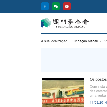
A sua localização：
Fundação Macau
/
Zo
Os postos 
​Com vista 
das catara
uma verba n
com a Fund
11/03/2014