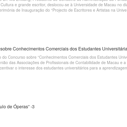
 Cultura e grande escritor, deslocou-se à Universidade de Macau no d
erimónia de Inauguração do “Projecto de Escritores e Artistas na Uni
niversidade de Macau como a uma palestra de literatura.
sobre Conhecimentos Comerciais dos Estudantes Universitári
ão do Concurso sobre “Conhecimentos Comerciais dos Estudantes Unive
nião das Associações de Profissionais de Contabilidade de Macau e a
ncentivar o interesse dos estudantes universitários para a aprendizag
um concurso inter-institucional, no sentido de os estudantes virem a c
eocupar-se mais com o desenvolvimento económico da sociedade de
ulo de Óperas” -3