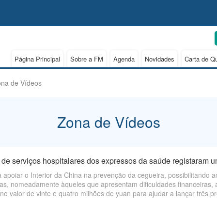
Página Principal
Sobre a FM
Agenda
Novidades
Carta de Q
na de Vídeos
Zona de Vídeos
de serviços hospitalares dos expressos da saúde registaram um 
a apoiar o Interior da China na prevenção da cegueira, possibilitando
tas, nomeadamente àqueles que apresentam dificuldades financeiras,
o valor de vinte e quatro milhões de yuan para ajudar a lançar três p
ação dos Expressos da Saúde da China.