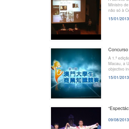
Ministro de
não só à C
e a pela U
15/01/2013
Concurso 
A 1.ª ediç
Macau, a U
objectivo i
através de 
15/01/2013
poderem pr
“Espectác
09/08/2013