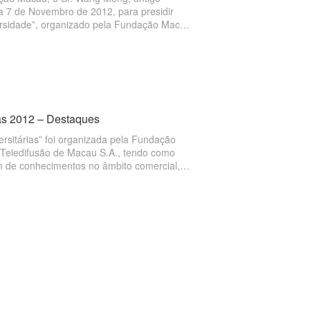
ia 7 de Novembro de 2012, para presidir
versidade”, organizado pela Fundação Macau
as 2012 – Destaques
rsitárias” foi organizada pela Fundação
 Teledifusão de Macau S.A., tendo como
em de conhecimentos no âmbito comercial,
onseguir combinar a teoria com a prática, a
 Macau,