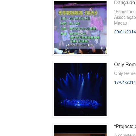
Dança do 
​“Espectácu
Associação de Dança de Mú
Macau
29/01/2014
Only Rem
Only Reme
17/01/2014
“Projecto 
A convite 