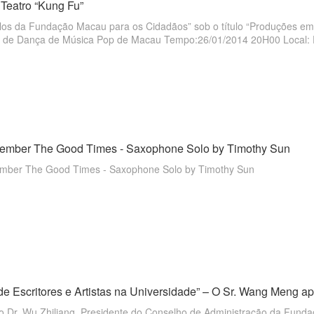
Teatro “Kung Fu”
los da Fundação Macau para os Cidadãos” sob o título “Produções em Macau, 
sica Pop de Macau Tempo:26/01/2014 20H00 Local: Pequeno Auditório, Centro Cultural de
ember The Good Times - Saxophone Solo by Timothy Sun
mber The Good Times - Saxophone Solo by Timothy Sun
de Escritores e Artistas na Universidade” – O Sr. Wang Meng apr
do Dr. Wu Zhiliang, Presidente do Conselho de Administração da Fund