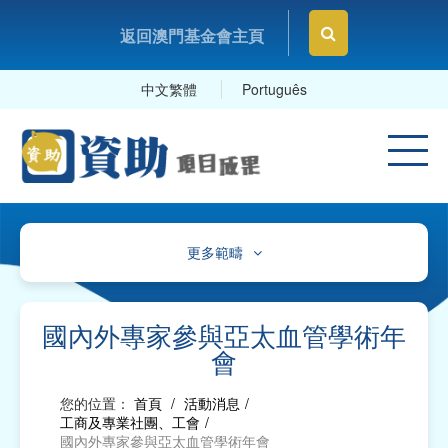
返回澳門基金會主頁
中文繁體
Português
更多範疇
文化、體育及康樂
教育及研究
國內外專家參與亞太血管學術年
會
衛生
您的位置：
首頁
/
活動消息
/
社會服務
工商及專業社團、工會
/
國內外專家參與亞太血管學術年會
工商及專業社團、工會