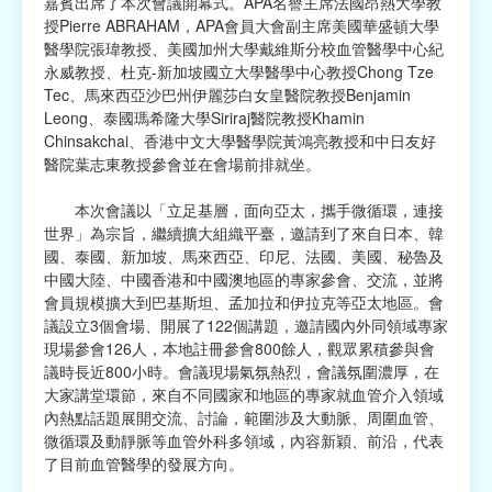
嘉賓出席了本次會議開幕式。APA名譽主席法國昂熱大學教
授Pierre ABRAHAM，APA會員大會副主席美國華盛頓大學
醫學院張瑋教授、美國加州大學戴維斯分校血管醫學中心紀
永威教授、杜克-新加坡國立大學醫學中心教授Chong Tze
Tec、馬來西亞沙巴州伊麗莎白女皇醫院教授Benjamin
Leong、泰國瑪希隆大學Siriraj醫院教授Khamin
Chinsakchai、香港中文大學醫學院黃鴻亮教授和中日友好
醫院葉志東教授參會並在會場前排就坐。
本次會議以「立足基層，面向亞太，攜手微循環，連接
世界」為宗旨，繼續擴大組織平臺，邀請到了來自日本、韓
國、泰國、新加坡、馬來西亞、印尼、法國、美國、秘魯及
中國大陸、中國香港和中國澳地區的專家參會、交流，並將
會員規模擴大到巴基斯坦、孟加拉和伊拉克等亞太地區。會
議設立3個會場、開展了122個講題，邀請國內外同領域專家
現場參會126人，本地註冊參會800餘人，觀眾累積參與會
議時長近800小時。會議現場氣氛熱烈，會議氛圍濃厚，在
大家講堂環節，來自不同國家和地區的專家就血管介入領域
內熱點話題展開交流、討論，範圍涉及大動脈、周圍血管、
微循環及動靜脈等血管外科多領域，內容新穎、前沿，代表
了目前血管醫學的發展方向。