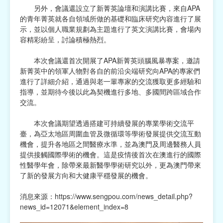
另外，會議還設立了新菁英論壇和演講比賽，來自APA
的青年菁英就各自領域所做的基礎和臨床研究內容進行了展
示，並以個人職業規劃為主題進行了英文演講比賽，會場內
容精彩紛呈，討論積極熱烈。
本次會議還首次開展了APA新菁英頭腦風暴專案，邀請
新菁英中的領軍人物對各自的前沿尖端研究向APA的專家們
進行了詳細介紹，通過與老一輩專家的交流獲取更多經驗和
指導，並期待今後以此為契機進行多地、多國間跨區域合作
交流。
本次會議期望透過搭建可持續發展的專業學術交流平
臺，為亞太地區周圍血管及微循環等學術發展提供交流互動
機會，提升各地區之間醫療水準，並為澳門及周邊醫務人員
提供接觸國際學術的機會。這是疫情後首次在澳進行的國際
性醫學年會，除帶來最新醫學學術研究以外，更為澳門帶來
了新的發展方向和大健康平穩發展的機會。
消息來源：
https://www.sengpou.com/news_detail.php?
news_id=12071&element_index=8