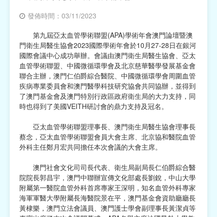
發佈時間：03/11/2023
宗教
第九屆亞太血管學術聯盟(APA)學術年會澳門論壇暨澳
慈善中介及志願活動推廣
門衛生局醫生協會2023國際學術年會於10月27-28日在銀河
國際會議中心成功舉辦。會議由澳門衛生局醫生協會、亞太
公民社團及同鄉會
血管學術聯盟、中國微循環學會及北京慈華醫學發展基金會
聯合主辦，澳門仁伯爵綜合醫院、中國微循環學會周圍血管
國際
疾病專業委員會和澳門醫學科技研究協會共同協辦，並得到
了澳門基金會及澳門特別行政區政府衛生局的大力支持，同
其他
時也得到了美國VEITH研討會的鼎力支持及冠名。
亞太血管學術聯盟理事長、澳門衛生局醫生協會理事長
蔡念，亞太血管學術聯盟會員大會主席、北京協和醫院血管
外科主任鄭月宏共同擔任本次會議的大會主席。
澳門社會文化司司長代表、衛生局副局長仁伯爵綜合醫
院院長郭昌宇，澳門中聯辦宣傳文化部處長劉銳，中山大學
附屬第一醫院血管外科首席專家王深明，知名血管外科專家
海軍軍醫大學附屬長海醫院景在平，澳門基金會資助廳廳長
黃棣樂，澳門立法會議員、澳門護士學會副理事長黃潔貞等