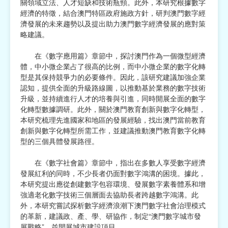
關領域立法、人才短缺和技術瓶頸。此外，本研究根據數字
經濟的特徵，結合澳門特區政府施政方針，研判澳門數字經
濟發展的未來趨勢以及提出助力澳門數字經濟發展的應對策
略建議。
在《數字應用篇》章節中，探討澳門作為一個微型經濟
體，中小微企業占了很高的比例，而中小微企業的數字化轉
型是其保持競爭力的必要條件。因此，該研究建議加強企業
認知，提供全面的升級路線圖，以推動基於業務的數字技術
升級，並持續進行人才的培養與引進，同時開展全面的數字
化轉型數據調研。此外，關於澳門教育創新與數字化轉型，
本研究梳理先進國家和地區的發展經驗，找出澳門當前教育
創新與數字化轉型所需工作，並建議推動澳門教育數字化轉
型的三個具體發展路徑。
在《數字社會篇》章節中，指出在多數人享受數字經濟
發展紅利的同時，不少長者仍面對數字鴻溝的困境。據此，
本研究提出應從創建數字包容環境、發展數字素養體系和增
強適老化數字技術三個層面去協助長者跨越數字鴻溝。此
外，本研究嘗試探析數字經濟浪潮下澳門數字社會治理模式
的革新，建議政、產、學、研協作，制定“澳門數字城市發
展戰略”，並開展城市建設項目。