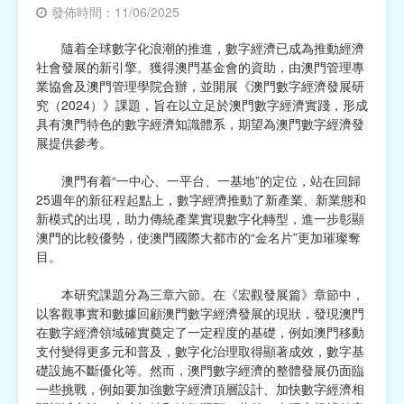
發佈時間：11/06/2025
宗教
隨着全球數字化浪潮的推進，數字經濟已成為推動經濟
社會發展的新引擎。獲得澳門基金會的資助，由澳門管理專
慈善中介及志願活動推廣
業協會及澳門管理學院合辦，並開展《澳門數字經濟發展研
究（2024）》課題，旨在以立足於澳門數字經濟實踐，形成
公民社團及同鄉會
具有澳門特色的數字經濟知識體系，期望為澳門數字經濟發
展提供參考。
國際
澳門有着“一中心、一平台、一基地”的定位，站在回歸
其他
25週年的新征程起點上，數字經濟推動了新產業、新業態和
新模式的出現，助力傳統產業實現數字化轉型，進一步彰顯
澳門的比較優勢，使澳門國際大都市的“金名片”更加璀璨奪
目。
本研究課題分為三章六節。在《宏觀發展篇》章節中，
以客觀事實和數據回顧澳門數字經濟發展的現狀，發現澳門
在數字經濟領域確實奠定了一定程度的基礎，例如澳門移動
支付變得更多元和普及，數字化治理取得顯著成效，數字基
礎設施不斷優化等。然而，澳門數字經濟的整體發展仍面臨
一些挑戰，例如要加強數字經濟頂層設計、加快數字經濟相