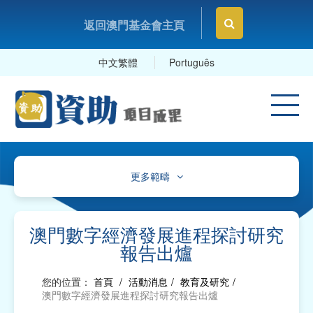
返回澳門基金會主頁
中文繁體
Português
更多範疇
文化、體育及康樂
教育及研究
澳門數字經濟發展進程探討研究
報告出爐
衛生
您的位置：
首頁
/
活動消息
/
教育及研究
/
社會服務
澳門數字經濟發展進程探討研究報告出爐
工商及專業社團、工會