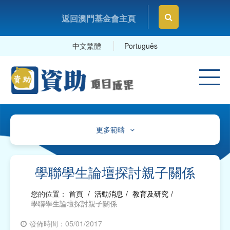
返回澳門基金會主頁
中文繁體
Português
更多範疇
文化、體育及康樂
教育及研究
學聯學生論壇探討親子關係
衛生
您的位置：
首頁
/
活動消息
/
教育及研究
/
學聯學生論壇探討親子關係
社會服務
發佈時間：05/01/2017
工商及專業社團、工會