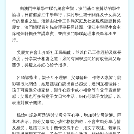
由澳門中華學生聯合總會主辦，澳門基金會贊助的學生
宗教
論壇，日前假濠江中學舉行，探討學生親子關係及子女與父
母的相處之道。活動由社會工作局家庭及社區服務廳廳長吳
慈善中介及志願活動推廣
慶文、澳門婦聯青年協會理事長呂綺穎、濠江中學學生會主
席楊煒軒擔任主講嘉賓，並由澳門學聯副理事長區孝丞主
公民社團及同鄉會
持。
國際
吳慶文在會上介紹社工局職能，並以自己工作經驗及家長
角度，分享親子相處之道；席間有同學提問如何改善與父母
其他
關係，吳慶文亦細心給予指導。
呂綺穎指出，親子互不理解、父母輪班工作等因素皆可能
影響彼此關係，她建議坦白說出自己感受，達到互相理解；
孩子可透過分擔家務，製作心意卡或小禮物等向父母表達情
感；父母也可多留意子女日常生活，細心傾聽子女說話，以
表達對孩子關懷。
楊煒軒認為可透過與父母分享心事，增加與父母溝通。區
孝丞表示，部分父母或小孩性格較內斂，不會主動分享心情
及感受，建議可採用手機作交流平台，用文字表述。若家長
對手機應用不了解，子女可主動耐心教導，相信對拉近親子