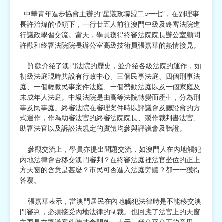
中華青年進步協會主辦的“星議政聯盟二○一七”，在副理事
宗教
長許治煒的帶領下，一行廿五人前往澳門中級及終審法院進
行議政學習交流。當天，學員獲得終審法院院長辦公室顧問
慈善中介及志願活動推廣
許歡和終審法院院長辦公室高級技術員張嘉華的熱情接見。
公民社團及同鄉會
許歡介紹了澳門法院的歷史，並介紹各級法院的運作，如
初級法庭現時共設有行政中心、三個民事法庭、四個刑事法
國際
庭、一個輕微民事案件法庭、一個勞動法庭以及一個家庭及
未成年人法庭。中級法院是由高等法院轉變而產生，分為刑
其他
事及民事庭。終審法院在審理案件時以評議會及聽證會的方
式運作，作為助審法官的終審法院院長、製作裁判書法官、
助審法官以及訴訟法規定的實體均參與評議會及聽證。
參觀交流上，學員亦提出問題交流，如澳門人在內地觸犯
內地法律會否移交澳門審判？在終審法庭裡法官坐位的正上
方天窗的含意是甚麼？市民可否進入法庭旁聽？都一一獲得
答覆。
張嘉華表示，當澳門居民在內地觸犯法律時是不能移交澳
門審判，必須接受內地法律的制裁。也回應了法官上的天窗
主要是在審議案件時才會開啟，表示一種公平公正的意思，