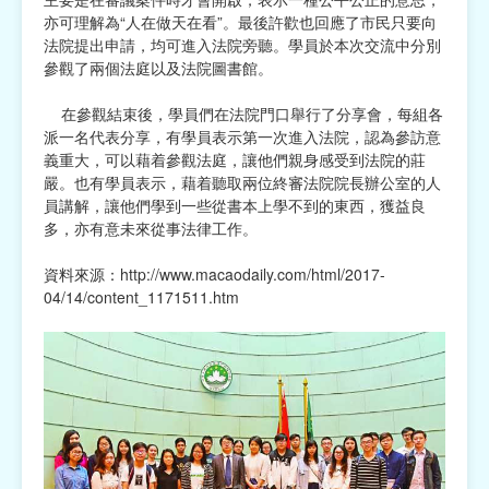
亦可理解為“人在做天在看”。最後許歡也回應了市民只要向
法院提出申請，均可進入法院旁聽。學員於本次交流中分別
參觀了兩個法庭以及法院圖書館。
在參觀結束後，學員們在法院門口舉行了分享會，每組各
派一名代表分享，有學員表示第一次進入法院，認為參訪意
義重大，可以藉着參觀法庭，讓他們親身感受到法院的莊
嚴。也有學員表示，藉着聽取兩位終審法院院長辦公室的人
員講解，讓他們學到一些從書本上學不到的東西，獲益良
多，亦有意未來從事法律工作。
資料來源：
http://www.macaodaily.com/html/2017-
04/14/content_1171511.htm