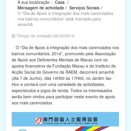
A sua localização：
Casa
/
Mensagem de actividade
/
Serviços Sociais
/
Religião
O “Dia de Apoio à Integração dos mais carenciados
nos bairros comunitários” está marcado para
Campanhas de Actividades Filantrópicas, Voluntárias
amanhã
e Intermediárias
Tempo de emissão:06/06/2014
Associações Cívicas e de Conterrâneos
O “Dia de Apoio à integração dos mais carenciados nos
Organismos Internacionais
bairros comunitários, 2014”, promovido pela Associação
de Apoio aos Deficientes Mentais de Macau com os
Outras Instituições
apoios financeiros da Fundação Macau e do Instituto de
Acção Social do Governo da RAEM, decorrerá amanhã
(dia 7 de Junho), das 14H00 às 17H00, no Jardim Iao
Hon e contará com uma variedade de actividades,
espectáculos e jogos de tenda. Todos os interessados
serão bem vindos para participar neste evento de apoio
aos mais carenciados.