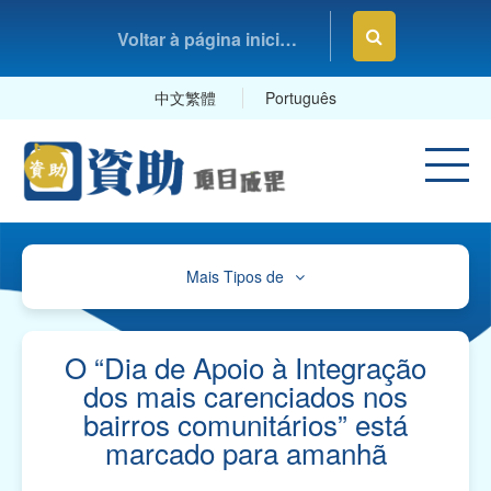
Voltar à página inicial da Fundação Macau
中文繁體
Português
Mais Tipos de
Cultura, Desporto e Lazer
Educação e Estudos
O “Dia de Apoio à Integração
dos mais carenciados nos
Saúde e Higiene
bairros comunitários” está
marcado para amanhã
Serviços Sociais
Associações Comerciais, Profissionais e Sindicatos