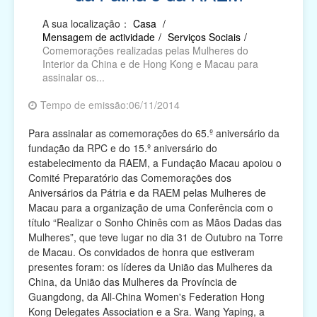
A sua localização：
Casa
/
Religião
Mensagem de actividade
/
Serviços Sociais
/
Comemorações realizadas pelas Mulheres do
Campanhas de Actividades Filantrópicas, Voluntárias
Interior da China e de Hong Kong e Macau para
e Intermediárias
assinalar os...
Associações Cívicas e de Conterrâneos
Tempo de emissão:06/11/2014
Organismos Internacionais
Para assinalar as comemorações do 65.º aniversário da
fundação da RPC e do 15.º aniversário do
Outras Instituições
estabelecimento da RAEM, a Fundação Macau apoiou o
Comité Preparatório das Comemorações dos
Aniversários da Pátria e da RAEM pelas Mulheres de
Macau para a organização de uma Conferência com o
título “Realizar o Sonho Chinês com as Mãos Dadas das
Mulheres”, que teve lugar no dia 31 de Outubro na Torre
de Macau. Os convidados de honra que estiveram
presentes foram: os líderes da União das Mulheres da
China, da União das Mulheres da Província de
Guangdong, da All-China Women's Federation Hong
Kong Delegates Association e a Sra. Wang Yaping, a