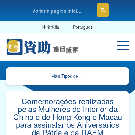
Voltar à página inicial da Fundação Macau
中文繁體
Português
Mais Tipos de
Cultura, Desporto e Lazer
Educação e Estudos
Comemorações realizadas
pelas Mulheres do Interior da
Saúde e Higiene
China e de Hong Kong e Macau
para assinalar os Aniversários
Serviços Sociais
da Pátria e da RAEM
Associações Comerciais, Profissionais e Sindicatos