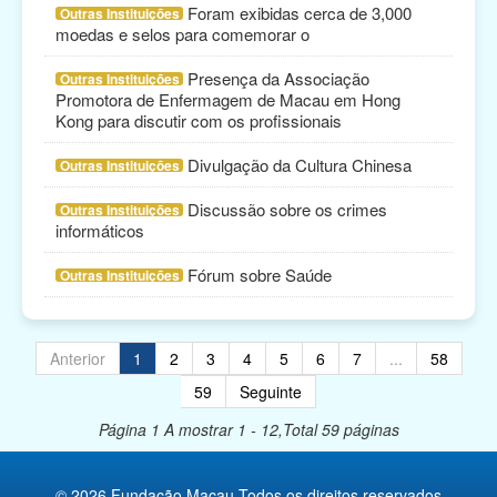
Foram exibidas cerca de 3,000
Outras Instituições
moedas e selos para comemorar o
Presença da Associação
Outras Instituições
Promotora de Enfermagem de Macau em Hong
Kong para discutir com os profissionais
Divulgação da Cultura Chinesa
Outras Instituições
Discussão sobre os crimes
Outras Instituições
informáticos
Fórum sobre Saúde
Outras Instituições
Anterior
1
2
3
4
5
6
7
...
58
59
Seguinte
Página 1
A mostrar 1 - 12,Total 59 páginas
© 2026 Fundação Macau Todos os direitos reservados