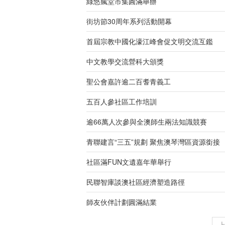
綠悠瘋堂市集圓滿舉辦
街坊節30周年系列活動開幕
首屆宗教中國化濠江峰會促文明交流互鑑
中文教學交流營科大頒獎
聖公會嘉許逾二百耆青義工
五百人參社區工作培訓
逾66萬人次參與全澳師生兩法知識競賽
青聯建言“三五”規劃 聚焦澳琴灣區資源銜接
社區滿FUN文遺嘉年華舉行
民聯智庫談澳社區經濟塑造路徑
師友伙伴計劃圓滿結業