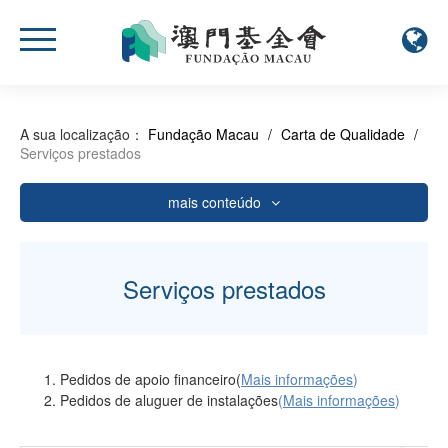
A sua localização：
Fundação Macau
/
Carta de Qualidade
/
Serviços prestados
mais conteúdo
Serviços prestados
Certificado De Reconhecimento
Serviços prestados
Informação estatística sobre Sugestões, Queixas e
Reclamações recebidas
Questionário de satisfação quanto aos serviços da
Pedidos de apoio financeiro(
Mais informações
)
FM
Pedidos de aluguer de instalações
(
Mais informações
)
Resultados da Pesquisa sobre o Grau de Satisfação