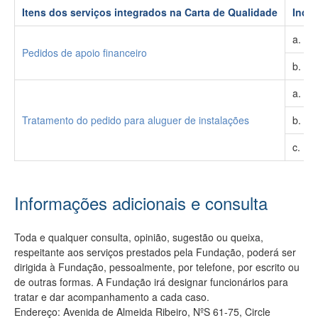
Itens dos serviços integrados na Carta de Qualidade
Indic
Cumprimento dos indicadores de qualidade dos
serviços aprovados e registo de fiscalização
a. Ap
Pedidos de apoio financeiro
b. Pe
a. No
Tratamento do pedido para aluguer de instalações
b. No
c. No
Informações adicionais e consulta
Toda e qualquer consulta, opinião, sugestão ou queixa,
respeitante aos serviços prestados pela Fundação, poderá ser
dirigida à Fundação, pessoalmente, por telefone, por escrito ou
de outras formas. A Fundação irá designar funcionários para
tratar e dar acompanhamento a cada caso.
Endereço: Avenida de Almeida Ribeiro, NºS 61-75, Circle