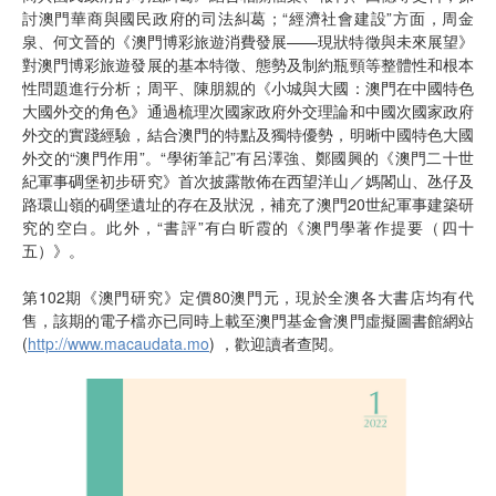
討澳門華商與國民政府的司法糾葛；“經濟社會建設”方面，周金
泉、何文晉的《澳門博彩旅遊消費發展——現狀特徵與未來展望》
對澳門博彩旅遊發展的基本特徵、態勢及制約瓶頸等整體性和根本
性問題進行分析；周平、陳朋親的《小城與大國：澳門在中國特色
大國外交的角色》通過梳理次國家政府外交理論和中國次國家政府
外交的實踐經驗，結合澳門的特點及獨特優勢，明晰中國特色大國
外交的“澳門作用”。“學術筆記”有呂澤強、鄭國興的《澳門二十世
紀軍事碉堡初步研究》首次披露散佈在西望洋山／媽閣山、氹仔及
路環山嶺的碉堡遺址的存在及狀況，補充了澳門20世紀軍事建築研
究的空白。此外，“書評”有白昕霞的《澳門學著作提要（四十
五）》。
第102期《澳門研究》定價80澳門元，現於全澳各大書店均有代
售，該期的電子檔亦已同時上載至澳門基金會澳門虛擬圖書館網站
(
http://www.macaudata.mo
) ，歡迎讀者查閱。