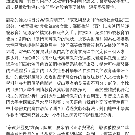
透過選編、刊登海內外人文社會科學的研究論文，薈萃各家學術思
想，是推動和深化“澳門學”建設的重要陣地，深受學界關注。
該期的論文欄目分為“教育研究”、“宗教與歷史”和“經濟社會建設”三
部分。“教育研究”共收錄6篇文章，鄭振偉的《百年以來澳門的師
範教育》從原始的檔案和舊報章入手，探索20世紀澳門師範教育的
發展；劉暉的《澳門高等教育的現狀、挑戰與對策》認為在粵港澳
大灣區戰略規劃的新格局中，澳門高等教育對策將取決於澳門產業
結構、深合區的佈局以及澳門高等教育在灣區中的定位三個因素；
蘇少丹、張紅峰的《澳門現代高等教育治理模式變遷與政策回應》
認為澳門高教治理的政策調整須從系統整理出發，構建可持續發展
的治理體系；盛力的《人文社會科學學科在澳門高等教育產學研互
動中的優勢和策略》通過對產學研合作的發展現狀和人文社會科學
學科的各方面優勢的闡述，提出兩者的發展密不可分；彭俊、李悅
的《澳門大學生國情教育及其影響因素探究——基於整體變化評定
模型的實證分析》探討大學生國情教育的學習期望、學習投入對澳
門大學生國家認同水平的影響；向天屏的《我們的高等教育培育了
中小學需要的寫作教師了嗎？》通過文獻分析法，對四地中小學寫
作教學調查研究論文及中小學語文師資培育課程進行分析。
“宗教與歷史”方面，陳敏、夏泉的《正名與逐利：戰後被控澳門華
商與國民政府的司法糾葛》結合相關檔案、報刊、回憶等史料，探