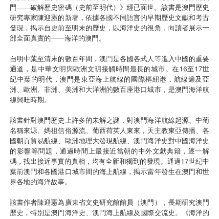
門——破解歷史密碼（史前至明代）》經已面世。該書是澳門歷史
研究專家陳迎憲的新著，依據各國不同語言的早期歷史文獻和考古
發現，揭示自史前至明末的歷史，以海洋史的視角，向讀者展示一
部全面真實的——海洋的澳門。
自明中葉至清末的數百年間，澳門是各國各式人等進入中國的重要
通道，是中華文明與歐洲文明接觸時間最長的城市。在16至17世
紀中葉的明代，澳門是東亞海上航線的國際樞紐港，航線遍及亞
洲、歐洲、非洲、美洲和大洋洲的數百座港口城市，是澳門海洋航
線興旺時期。
該書針對澳門歷史上許多的未解之謎，對澳門海洋航線起源、中葡
名稱來源、媽祖信俗源流、葡西荷英人東來，天主教東亞傳播、各
國朝貢貿易航線、歐洲地理大發現航線、澳門海洋史對中國海洋史
的影響等問題，通過時間上最接近當朝的中外文獻典籍，逐一解
碼，找出接近事實的真相，均有全新和獨到的發現。通過17世紀中
葉前澳門和各國港口城市間的海上航線，揭示當年發生在澳門和世
界各地的海洋故事。
該書作者陳迎憲為廣東省文史研究館館員（澳門），長期研究澳門
歷史，特別是澳門海洋史、澳門海上航線及國際交流史。《海洋的