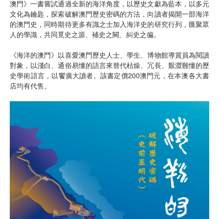
澳門》一書嘗試通過全新的海洋角度，以歷史文獻為藍本，以多元
文化為鑰匙，探索破解澳門歷史密碼的方法，向讀者揭開一部海洋
的澳門史，同時期待更多有識之士加入海洋史的研究行列，匯聚眾
人的學識，共同覓史之源、補史之闕、糾史之偏。
《海洋的澳門》以喜愛澳門歷史人士、學生、博物館導賞員為閱讀
對象，以淺白、通俗易懂的語言來替代枯燥、冗長、艱澀難懂的歷
史學術語言，以饗廣大讀者。該書定價200澳門元，在本澳各大書
店均有代售。