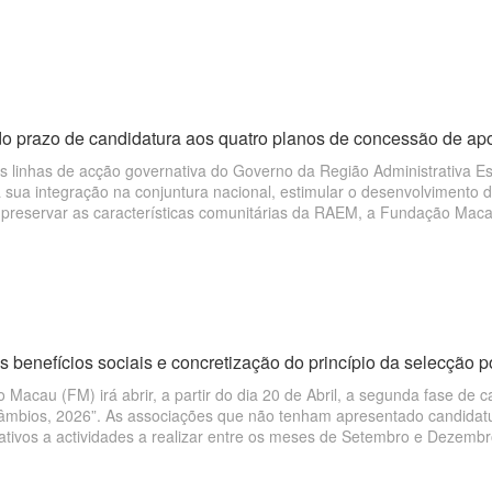
do prazo de candidatura aos quatro planos de concessão de apo
s linhas de acção governativa do Governo da Região Administrativa E
 sua integração na conjuntura nacional, estimular o desenvolvimento 
 preservar as características comunitárias da RAEM, a Fundação Maca
nos de concessão de apoio financeiro, nomeadamente, para apoiar “d
académicos”, “intercâmbios” e “actividades comunitárias”, no ano de 2
sas de funcionamento de associações têm início a partir do próximo d
s benefícios sociais e concretização do princípio da selecção 
Macau (FM) irá abrir, a partir do dia 20 de Abril, a segunda fase de 
câmbios, 2026”. As associações que não tenham apresentado candidat
lativos a actividades a realizar entre os meses de Setembro e Dezemb