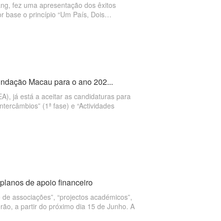
ang, fez uma apresentação dos êxitos
 base o princípio “Um País, Dois
características culturais únicas de
a, comercial e cultural entre Macau e os
ntro pudesse ajudar a estreitar e
s académica e cultural.
Fundação Macau para o ano 202...
), já está a aceitar as candidaturas para
ntercâmbios” (1ª fase) e “Actividades
lanos de apoio financeiro
 de associações”, “projectos académicos”,
erão, a partir do próximo dia 15 de Junho. A