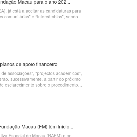
Fundação Macau para o ano 202...
), já está a aceitar as candidaturas para
des comunitárias” e “Intercâmbios”, sendo
lanos de apoio financeiro
 de associações”, “projectos académicos”,
rerão, sucessivamente, a partir do próximo
 de esclarecimento sobre o procedimento
articipação de mais de xxx representantes
Fundação Macau (FM) têm início...
ativa Especial de Macau (RAEM) e ao