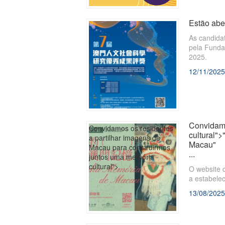
Estão abe
As candida
pela Funda
2025.
12/11/2025
Convidamo
Convidamos os residentes
cultural"
a partilhar imagens de
Macau"
Macau para construirmos
...
juntos uma memória
cultural">
O website 
a estabelec
13/08/2025