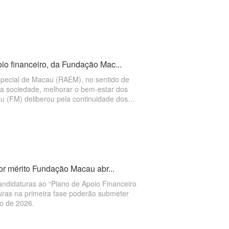
io financeiro, da Fundação Mac...
special de Macau (RAEM), no sentido de
da sociedade, melhorar o bem-estar dos
u (FM) deliberou pela continuidade dos
espesas de funcionamento de associações”,
027. As candidaturas ao apoio financeiro
ia 15 de Junho,
por mérito Fundação Macau abr...
candidaturas ao “Plano de Apoio Financeiro
uras na primeira fase poderão submeter
ro de 2026.