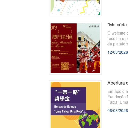
"Memória 
O website 
recolha e p
da platafo
12/03/2026
Abertura d
Em apoio à
Fundação Ma
Faixa, Uma
06/03/2026