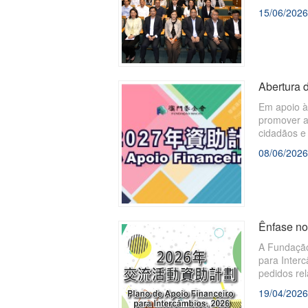
15/06/2026
Abertura 
Em apoio à
promover a
cidadãos e
quatro pla
08/06/2026
“projectos 
para despe
Ênfase no
A Fundação 
para Inter
pedidos re
19/04/2026