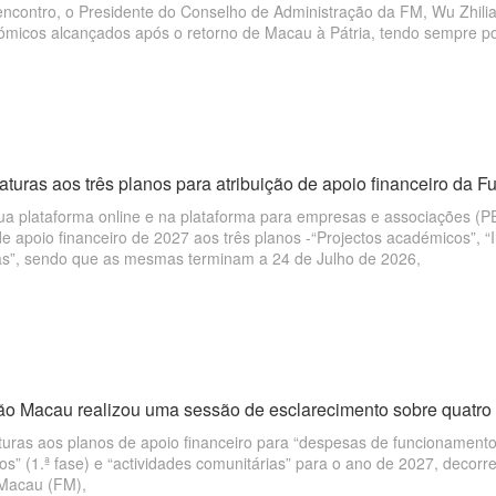
encontro, o Presidente do Conselho de Administração da FM, Wu Zhili
ómicos alcançados após o retorno de Macau à Pátria, tendo sempre por
 bem como de acordo com os resultados resultantes da preservação das 
ientando a importância de manter uma relação de cooperação económic
íngua portuguesa. Disse, ainda, que tinha como expectativa que o enco
 a cooperação entre Macau e os países de língua portuguesa nas área
aturas aos três planos para atribuição de apoio financeiro da 
a plataforma online e na plataforma para empresas e associações (PEA
de apoio financeiro de 2027 aos três planos -“Projectos académicos”, “I
as”, sendo que as mesmas terminam a 24 de Julho de 2026,
o Macau realizou uma sessão de esclarecimento sobre quatro p
turas aos planos de apoio financeiro para “despesas de funcionamento
os” (1.ª fase) e “actividades comunitárias” para o ano de 2027, decorr
Macau (FM),