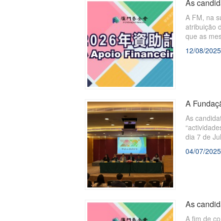
As candid
A FM, na su
atribuição 
que as mes
12/08/2025
A Fundaçã
As candida
“actividade
dia 7 de J
para instr
04/07/2025
de associa
As candid
A fim de c