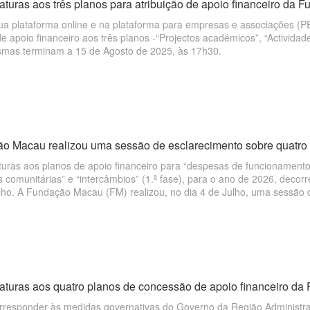
aturas aos três planos para atribuição de apoio financeiro da 
a plataforma online e na plataforma para empresas e associações (PEA
de apoio financeiro aos três planos -“Projectos académicos”, “Activida
mas terminam a 15 de Agosto de 2025, às 17h30.
o Macau realizou uma sessão de esclarecimento sobre quatro p
turas aos planos de apoio financeiro para “despesas de funcionamento
s comunitárias” e “intercâmbios” (1.ª fase), para o ano de 2026, decor
ulho. A Fundação Macau (FM) realizou, no dia 4 de Julho, uma sessão
ução do processo de candidatura para o ano de 2026, contando com a p
ções interessadas.
aturas aos quatro planos de concessão de apoio financeiro da 
orresponder às medidas governativas do Governo da Região Administr