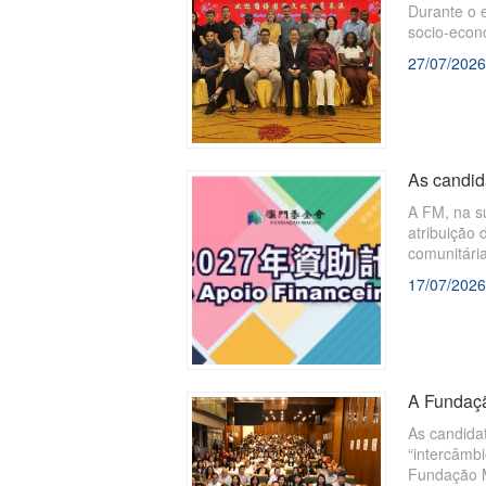
Durante o 
socio-econ
Sistemas”,
27/07/2026
Macau, sal
países de l
aprofundar
As candid
A FM, na su
atribuição 
comunitári
17/07/2026
A Fundaçã
As candida
“intercâmbi
Fundação 