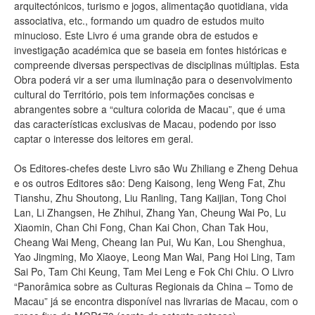
arquitectónicos, turismo e jogos, alimentação quotidiana, vida
associativa, etc., formando um quadro de estudos muito
minucioso. Este Livro é uma grande obra de estudos e
investigação académica que se baseia em fontes históricas e
compreende diversas perspectivas de disciplinas múltiplas. Esta
Obra poderá vir a ser uma iluminação para o desenvolvimento
cultural do Território, pois tem informações concisas e
abrangentes sobre a “cultura colorida de Macau”, que é uma
das características exclusivas de Macau, podendo por isso
captar o interesse dos leitores em geral.
Os Editores-chefes deste Livro são Wu Zhiliang e Zheng Dehua
e os outros Editores são: Deng Kaisong, Ieng Weng Fat, Zhu
Tianshu, Zhu Shoutong, Liu Ranling, Tang Kaijian, Tong Choi
Lan, Li Zhangsen, He Zhihui, Zhang Yan, Cheung Wai Po, Lu
Xiaomin, Chan Chi Fong, Chan Kai Chon, Chan Tak Hou,
Cheang Wai Meng, Cheang Ian Pui, Wu Kan, Lou Shenghua,
Yao Jingming, Mo Xiaoye, Leong Man Wai, Pang Hoi Ling, Tam
Sai Po, Tam Chi Keung, Tam Mei Leng e Fok Chi Chiu. O Livro
“Panorâmica sobre as Culturas Regionais da China – Tomo de
Macau” já se encontra disponível nas livrarias de Macau, com o