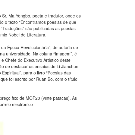
o Sr. Ma Yongbo, poeta e tradutor, onde os
ado o texto “Encontramos poesias de que
na “Traduções” são publicadas as poesias
io Nobel de Literatura.
l da Época Revolucionária”, de autoria de
a universidade. Na coluna “Imagem”, é
 e Chefe do Executivo Artístico deste
são de destacar os ensaios de Li Jianchun,
Espiritual”, para o livro “Poesias das
ue foi escrito por Ruan Bo, com o título
 preço fixo de MOP20 (vinte patacas). As
rreio electrónico