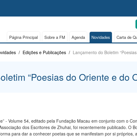
Página Principal
Sobre a FM
Agenda
Novidades
Carta de Q
vidades
/
Edições e Publicações
/
Lançamento do Boletim “Poesias 
letim “Poesias do Oriente e do Oc
nte” - Volume 54, editado pela Fundação Macau em conjunto com o Co
ssociação dos Escritores de Zhuhai, foi recentemente publicado. O Bol
forma para dar a conhecer poetas que se manifestam por si próprios, a