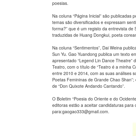
poesias.
Na coluna “Página Inicial” são publicadas p
temas são diversificados e expressam senti
forma?” que é um registo da entrevista de S
traduzidas de Huang Dongkui, poeta corean
Na coluna “Sentimentos”, Dai Weina publica 
Sun Yu. Gao Yuandong publica um texto e
apresentado “Legend Lin Dance Theatre” de 
Teatro, com o título de “Teatro é a minha C
entre 2010 e 2014, com as suas análises sob
Poetas Femininas de Grande Chao Shan”; e u
de “Don Quixote Andando Cantando”.
O Boletim “Poesia do Oriente e do Ocidente
editoras estão a aceitar candidaturas para
para:
gaogao333@gmail.com
.