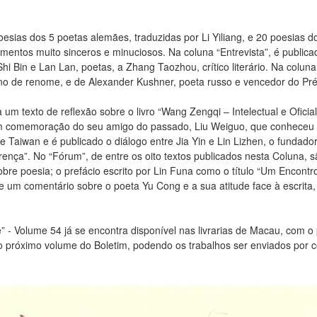
oesias dos 5 poetas alemães, traduzidas por Li Yiliang, e 20 poesias d
mentos muito sinceros e minuciosos. Na coluna “Entrevista”, é public
hi Bin e Lan Lan, poetas, a Zhang Taozhou, crítico literário. Na colu
o de renome, e de Alexander Kushner, poeta russo e vencedor do Prém
um texto de reflexão sobre o livro “Wang Zengqi – Intelectual e Oficia
m comemoração do seu amigo do passado, Liu Weiguo, que conheceu n
Taiwan e é publicado o diálogo entre Jia Yin e Lin Lizhen, o fundador
rença”. No “Fórum”, de entre os oito textos publicados nesta Coluna, 
re poesia; o prefácio escrito por Lin Funa como o título “Um Encontro 
m comentário sobre o poeta Yu Cong e a sua atitude face à escrita, q
” - Volume 54 já se encontra disponível nas livrarias de Macau, com o
 o próximo volume do Boletim, podendo os trabalhos ser enviados por co