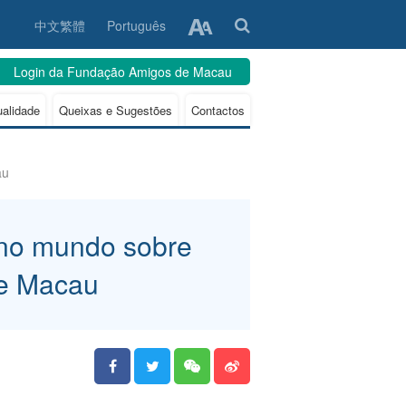
中文繁體
Português
Login da Fundação Amigos de Macau
ualidade
Queixas e Sugestões
Contactos
au
 no mundo sobre
de Macau