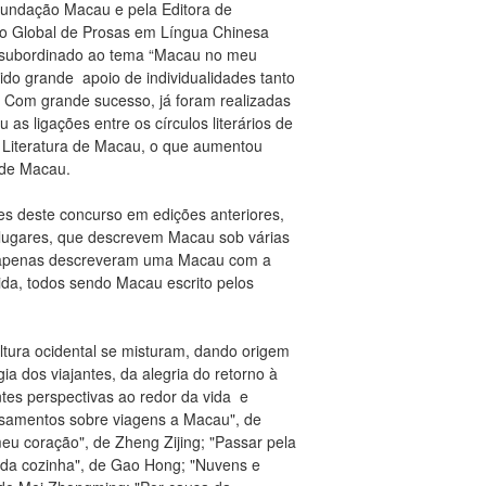
Fundação Macau e pela Editora de
so Global de Prosas em Língua Chinesa
a subordinado ao tema “Macau no meu
ido grande apoio de individualidades tanto
sa. Com grande sucesso, já foram realizadas
as ligações entre os círculos literários de
e Literatura de Macau, o que aumentou
 de Macau.
s deste concurso em edições anteriores,
s lugares, que descrevem Macau sob várias
não apenas descreveram uma Macau com a
ida, todos sendo Macau escrito pelos
ltura ocidental se misturam, dando origem
ia dos viajantes, da alegria do retorno à
ntes perspectivas ao redor da vida e
nsamentos sobre viagens a Macau", de
u coração", de Zheng Zijing; "Passar pela
o da cozinha", de Gao Hong; "Nuvens e