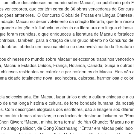
o - um olhar dos chineses no mundo sobre Macau", co-publicado pela 
alhos vencedores, que contém cerca de 30 obras vencedoras do Concur
 edições anteriores. O Concurso Global de Prosas em Língua Chines
undação Macau no desenvolvimento da criação literária, que tem receb
o grande atenção e influência no círculo da literatura em língua chine
ue foram reunidas, o que enriqueceu a literatura de Macau e fortaleceu 
ontribuiu, tambem, para a criação de um grupo aberto no Concurso d
a de obras, abrindo um novo caminho no desenvolvimento da literatura
 dos chineses no mundo sobre Macau" seleccionou trabalhos vencedore
hina, Macau e Estados Unidos, França, Holanda, Canadá, Suíça e outro
or chineses residentes no exterior e por residentes de Macau. Eles 
ma cidade totalmente nova, acolhedora, calorosa, harmoniosa e color
ia seleccionada. Em Macau, lugar único onde a cultura chinesa e a cu
ção de uma longa história e cultura, de forte bondade humana, da nostalg
tes. Com descrições elogiosas dos escritores, dão a imagem sob difere
o contém temas atractivos, e nos textos de destaque incluem-se "Pe
Chen Qiwen; "Macau, minha terra terna", de Yan Chunde; "Macau no me
éu no antigo palácio", de Gong Xiaozhuang; "Entrar em Macau pelo lad