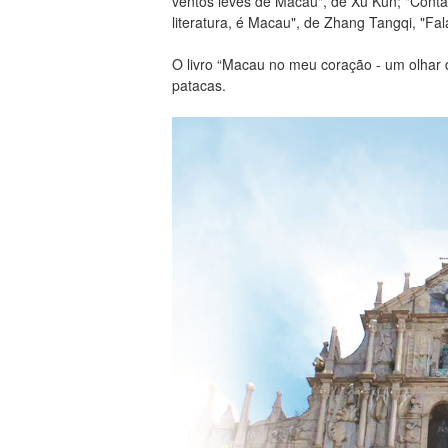
ventos leves de Macau", de Xu Kun; "Conta
literatura, é Macau", de Zhang Tangqi, "Fa
O livro “Macau no meu coração - um olhar 
patacas.