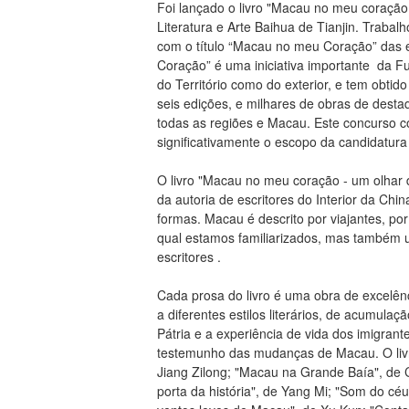
Foi lançado o livro "Macau no meu coraçã
Literatura e Arte Baihua de Tianjin. Trab
com o título “Macau no meu Coração” das
Coração” é uma iniciativa importante da F
do Território como do exterior, e tem obtid
seis edições, e milhares de obras de destaq
todas as regiões e Macau. Este concurso c
significativamente o escopo da candidatur
O livro "Macau no meu coração - um olhar
da autoria de escritores do Interior da C
formas. Macau é descrito por viajantes, p
qual estamos familiarizados, mas também u
escritores .
Cada prosa do livro é uma obra de excelênc
a diferentes estilos literários, de acumula
Pátria e a experiência de vida dos imigran
testemunho das mudanças de Macau. O livr
Jiang Zilong; "Macau na Grande Baía", de 
porta da história", de Yang Mi; "Som do c