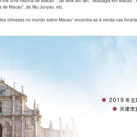
r-lhe uma história de Macau ", de Mok Ian Ian; "Nostalgia em Macau"
la de Macau", de Wu Junyao, etc.
dos chineses no mundo sobre Macau” encontra-se à venda nas livraria