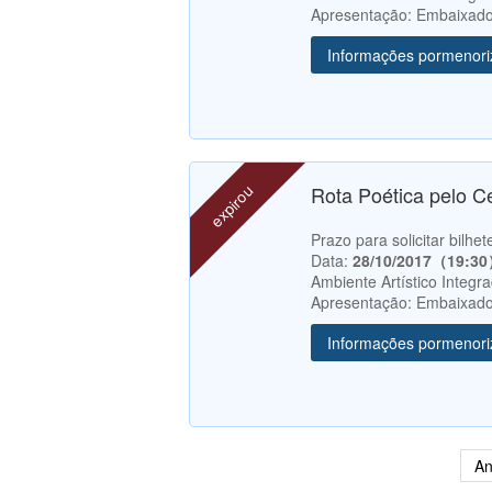
Apresentação: Embaixado
Informações pormenor
expirou
Rota Poética pelo C
Prazo para solicitar bilh
Data:
28/10/2017（19:3
Ambiente Artístico Integr
Apresentação: Embaixado
Informações pormenor
An