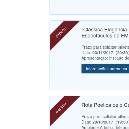
expirou
“Clássica Elegância 
Espectáculos da FM 
Prazo para solicitar bilh
Data:
03/11/2017（20:3
Apresentação: Instituto 
Informações pormenor
expirou
Rota Poética pelo C
Prazo para solicitar bilh
Data:
29/10/2017（19:3
Ambiente Artístico Integr