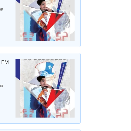
na
a FM
na