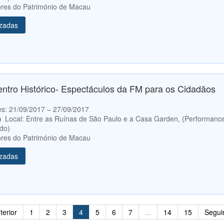
res do Património de Macau
izadas
entro Histórico- Espectáculos da FM para os Cidadãos
etes: 21/09/2017 – 27/09/2017
0）
Local: Entre as Ruínas de São Paulo e a Casa Garden, (Performanc
ado)
res do Património de Macau
izadas
terior
1
2
3
4
5
6
7
...
14
15
Segui