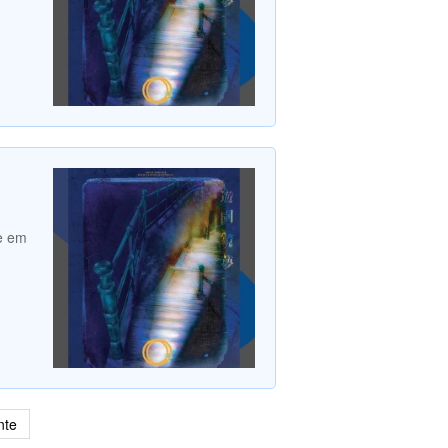
e em
nte