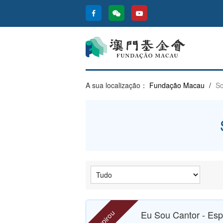
A sua localização：
Fundação Macau
/
So
expirou
Eu Sou Cantor - Es