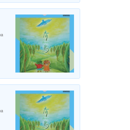
na
na