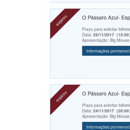
expirou
O Pássaro Azul- Es
Prazo para solicitar bilh
Data:
25/11/2017（15:0
Apresentação: Big Mouse
Informações pormenor
expirou
O Pássaro Azul- Es
Prazo para solicitar bilh
Data:
24/11/2017（20:0
Apresentação: Big Mouse
Informações pormenor