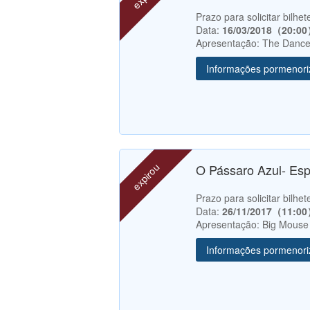
Prazo para solicitar bilh
Data:
16/03/2018（20:0
Apresentação: The Dance
Informações pormenor
expirou
O Pássaro Azul- Es
Prazo para solicitar bilh
Data:
26/11/2017（11:0
Apresentação: Big Mouse
Informações pormenor