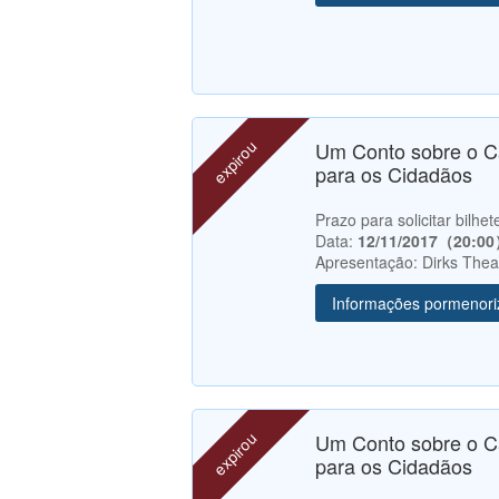
expirou
Um Conto sobre o C
para os Cidadãos
Prazo para solicitar bilh
Data:
12/11/2017（20:0
Apresentação: Dirks Theat
Informações pormenor
expirou
Um Conto sobre o C
para os Cidadãos