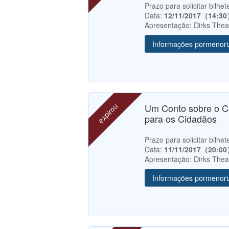
Prazo para solicitar bilh
Data:
12/11/2017（14:3
Apresentação: Dirks Theat
Informações pormenor
expirou
Um Conto sobre o C
para os Cidadãos
Prazo para solicitar bilh
Data:
11/11/2017（20:0
Apresentação: Dirks Theat
Informações pormenor