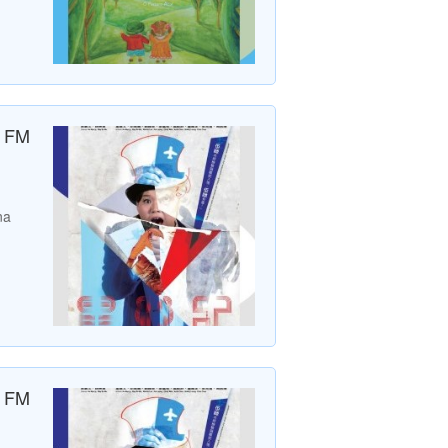
a FM
na
a FM