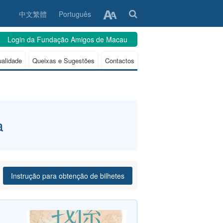
中文繁體
Português
Login da Fundação Amigos de Macau
ualidade
Queixas e Sugestões
Contactos
a
Instrução para obtenção de bilhetes