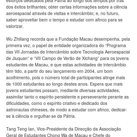
esforços dedicados pela Pátria ao longo dos tempos por trás
dos êxitos brilhantes; obter certas informações sobre a ciência
aeroespacial através de visitas e intercâmbio; e, no futuro,
saber aproveitar bem o tempo e estudar com afinco para se
valorizar.
Wu Zhiliang recorda que a Fundação Macau desempenha, pela
primeira vez, o papel de entidade organizadora do “Programa
das VII Jornadas de Intercâmbio sobre Tecnologia Aeroespacial
de Jiuquan” e “VII Campo de Verão de Xichang” para os jovens
estudantes de Macau, e que estas actividades de intercâmbio
têm tido, a partir do seu lançamento em 2004, um bom
acolhimento, pois o número total de participantes atinge mais
de 1000 estudantes ao longo destes anos. Espera que mais
jovens estudantes possam, mediante diversas actividades,
assimilar tanto o espírito persistente e perseverante perante as
dificuldades, como o espírito criativo e dedicado dos
astronautas chineses, de modo a estudar com afinco, dedicar-
se à ciência e orgulhar-se da Pátria.
Tang Teng Ian, Vice-Presidente da Direcção da Associação
Geral de Estudantes Chong Wa de Macau e Chefe do