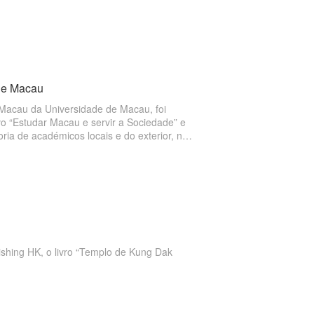
 de Macau
 Macau da Universidade de Macau, foi
o “Estudar Macau e servir a Sociedade” e
ria de académicos locais e do exterior, no
ntos académicos, assim como impulsionar o
ishing HK, o livro “Templo de Kung Dak