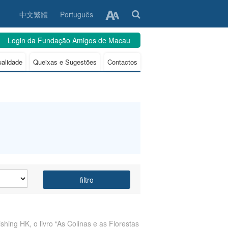
中文繁體
Português
Login da Fundação Amigos de Macau
ualidade
Queixas e Sugestões
Contactos
filtro
hing HK, o livro “As Colinas e as Florestas