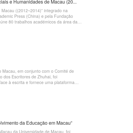
ciais e Humanidades de Macau (20...
e Macau ((2012~2014)” integrado na
cademic Press (China) e pela Fundação
reúne 80 trabalhos académicos da área das
az um apanhado dos trabalhos realizados
ão Macau, em conjunto com o Comité de
 dos Escritores de Zhuhai, foi
 face à escrita e fornece uma plataforma
critas criativas de poesias.
volvimento da Educação em Macau”
 Macau da Universidade de Macau, foi