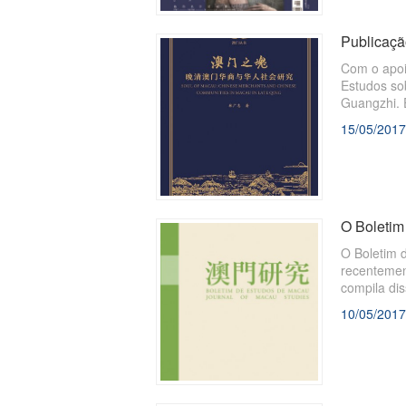
Publicaçã
Com o apoi
Estudos sob
Guangzhi. E
em Macau.
15/05/2017
O Boletim
O Boletim 
recentemen
compila dis
sentido de
10/05/2017
desenvol...