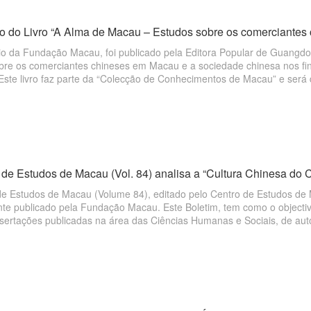
o do Livro “A Alma de Macau – Estudos sobre os comerciantes c
o da Fundação Macau, foi publicado pela Editora Popular de Guangdon
re os comerciantes chineses em Macau e a sociedade chinesa nos finai
ste livro faz parte da “Colecção de Conhecimentos de Macau” e será d
 de Estudos de Macau (Vol. 84) analisa a “Cultura Chinesa do 
de Estudos de Macau (Volume 84), editado pelo Centro de Estudos de
te publicado pela Fundação Macau. Este Boletim, tem como o objectiv
sertações publicadas na área das Ciências Humanas e Sociais, de auto
 estabelecer uma plataforma para a expressão de diferentes pensame