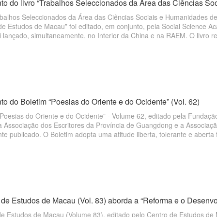
o do livro “Trabalhos Seleccionados da Área das Ciências So
rabalhos Seleccionados da Área das Ciências Sociais e Humanidades d
de Estudos de Macau” foi editado, em conjunto, pela Social Science A
i lançado, simultaneamente, no Interior da China e na RAEM. O livro 
ociais e Humanidades de Macau, apresentados entre 2012 e 2014, e f
o do Boletim “Poesias do Oriente e do Ocidente” (Vol. 62)
“Poesias do Oriente e do Ocidente” - Volume 62, editado pela Fundaç
a Associação dos Escritores da Província de Guangdong e a Associação
e publicado. O Boletim adopta uma atitude liberta, tolerante e aberta
conhecer poetas que se manifestam por si próprios, através das suas es
 de Estudos de Macau (Vol. 83) aborda a “Reforma e o Desen
de Estudos de Macau (Volume 83), editado pelo Centro de Estudos de