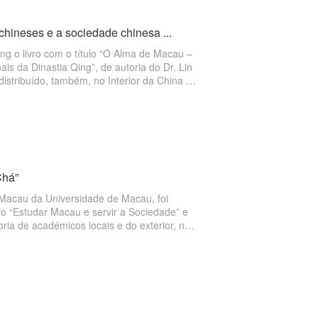
hineses e a sociedade chinesa ...
g o livro com o título “O Alma de Macau –
s da Dinastia Qing”, de autoria do Dr. Lin
istribuído, também, no Interior da China e
Chá”
 Macau da Universidade de Macau, foi
o “Estudar Macau e servir a Sociedade” e
ria de académicos locais e do exterior, no
ntos académicos, assim como impulsionar o