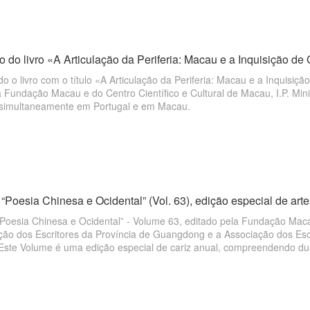
 do livro «A Articulação da Periferia: Macau e a Inquisição de 
do o livro com o título «A Articulação da Periferia: Macau e a Inquisiç
 Fundação Macau e do Centro Científico e Cultural de Macau, I.P. Minis
o simultaneamente em Portugal e em Macau.
“Poesia Chinesa e Ocidental” (Vol. 63), edição especial de artes,
“Poesia Chinesa e Ocidental” - Volume 63, editado pela Fundação Ma
ção dos Escritores da Província de Guangdong e a Associação dos Escr
 Este Volume é uma edição especial de cariz anual, compreendendo d
 cultural de Macau e da Província de Guangdong e levando os leitores a 
..