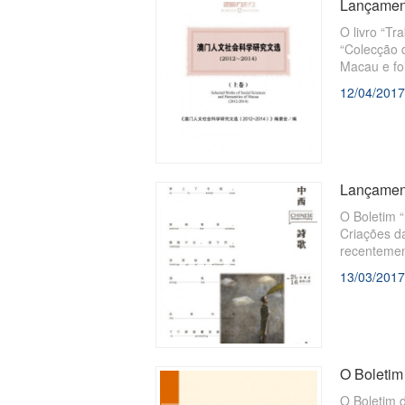
Lançament
O livro “T
“Colecção 
Macau e fo
Ciências S
12/04/2017
nos ...
Lançament
O Boletim 
Criações d
recentement
para dar a 
13/03/2017
O Boletim
O Boletim 