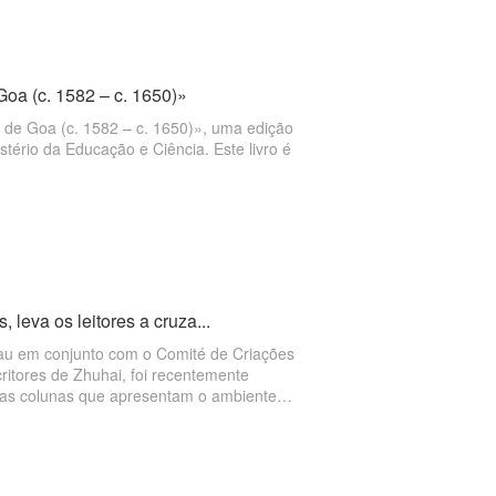
Goa (c. 1582 – c. 1650)»
ão de Goa (c. 1582 – c. 1650)», uma edição
tério da Educação e Ciência. Este livro é
 leva os leitores a cruza...
cau em conjunto com o Comité de Criações
itores de Zhuhai, foi recentemente
uas colunas que apresentam o ambiente
revisitar o desenvolvimento cultural e