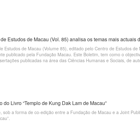
festam por si próprios, através das suas escritas criativas de poesias.
 de Estudos de Macau (Vol. 85) analisa os temas mais actuais
de Estudos de Macau (Volume 85), editado pelo Centro de Estudos de
te publicado pela Fundação Macau. Este Boletim, tem como o objectiv
sertações publicadas na área das Ciências Humanas e Sociais, de auto
 estabelecer uma plataforma para a expressão de diferentes pensame
o do Livro “Templo de Kung Dak Lam de Macau”
e, sob a forma de co-edição entre a Fundação de Macau e a Joint Publ
cau”.