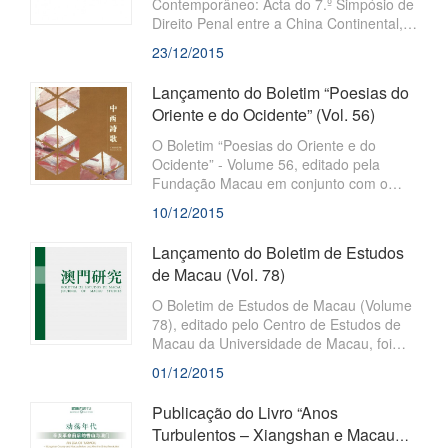
Contemporâneo: Acta do 7.º Simpósio de
que se manifestam por si próprios,
Direito Penal entre a China Continental,
através das suas escritas criativas de
Hong Kong, Macau e Taiwan, que está
23/12/2015
poesias.
integrada na Colecção “Estudos sobre
Macau”, foi publicado recentemente pela
Lançamento do Boletim “Poesias do
Fundação Macau e Imprensa Académica
Oriente e do Ocidente” (Vol. 56)
de Ciências Sociais (Social Sciences
Academic Press) e distribuído,
O Boletim “Poesias do Oriente e do
simultaneamente, no Interior da China e
Ocidente” - Volume 56, editado pela
Macau.
Fundação Macau em conjunto com o
Comité de Criações da Associação dos
10/12/2015
Escritores da Província de Guangdong e
a Associação dos Escritores de Zhuhai,
Lançamento do Boletim de Estudos
foi recentemente publicado. O Boletim
de Macau (Vol. 78)
adopta uma atitude liberta, tolerante e
aberta face à escrita e fornece uma
O Boletim de Estudos de Macau (Volume
plataforma para dar a conhecer poetas
78), editado pelo Centro de Estudos de
que se manifestam por si próprios,
Macau da Universidade de Macau, foi
através das suas escritas criativas de
recentemente publicado pela Fundação
01/12/2015
poesias.
Macau. Este Boletim, com o objectivo de
“Estudar Macau e servir a sociedade”,
Publicação do Livro “Anos
compila dissertações das áreas
Turbulentos – Xiangshan e Macau