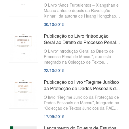
antes e depois da Revolução Xinhai”
O Livro “Anos Turbulentos – Xiangshan e
Macau antes e depois da Revolução
Xinhai”, da autoria de Huang Hongzhao,
historiador e Professor do Instituto de
30/10/2015
Estudos de Relações Internacionais da
Universidade de Nanjing, que está
Publicação do Livro “Introdução
integrado na Colecção Estudos de
Geral ao Direito de Processo Penal
Macau, foi publicado conjuntamente pela
de Macau”
Fundação Macau e Imprensa Académica
O Livro“Introdução Geral ao Direito de
de
Processo Penal de Macau”, que está
integrado na Colecção de Textos
Jurídicos da RAEM, foi publicado
22/10/2015
conjuntamente pela Fundação Macau e
Imprensa Académica de Ciências Sociais
Publicação do livro “Regime Jurídico
(Social Sciences Academic Press) e
da Protecção de Dados Pessoais de
distribuído, simultaneamente, no Interior
Macau”
da China e em Macau. A autora do Livro
O livro “Regime Jurídico da Protecção de
é a Prof. Dra. Li Zhe,
Dados Pessoais de Macau”, integrado na
“Colecção de Textos Jurídicos da RAEM”,
de co-autoria de Yang Chongwei, Lio Chi
17/09/2015
Hon e Lio Chi Cong, foi publicado,
conjuntamente, pela Fundação Macau e
Lançamento do Boletim de Estudos