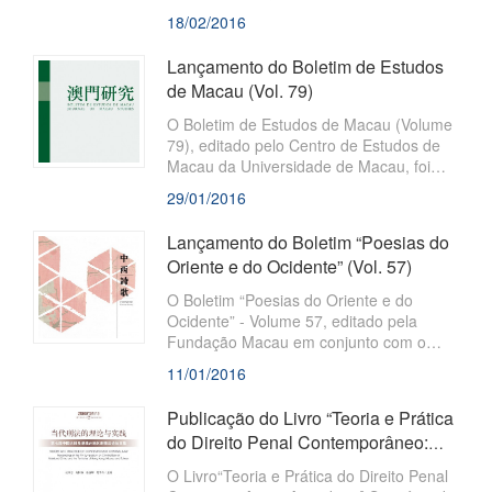
Cientifico e Cultural de Macau e
18/02/2016
distribuído, simultaneamente, em
Portugal e Macau.
Lançamento do Boletim de Estudos
de Macau (Vol. 79)
O Boletim de Estudos de Macau (Volume
79), editado pelo Centro de Estudos de
Macau da Universidade de Macau, foi
recentemente publicado pela Fundação
29/01/2016
Macau. Este Boletim, tem como objectivo
“estudar Macau e servir a sociedade” e,
Lançamento do Boletim “Poesias do
para tal, compila dissertações das áreas
Oriente e do Ocidente” (Vol. 57)
de Ciências Humanas e Sociais, da
autoria de académicos locais e do
O Boletim “Poesias do Oriente e do
exterior, no
Ocidente” - Volume 57, editado pela
Fundação Macau em conjunto com o
Comité de Criações da Associação dos
11/01/2016
Escritores da Província de Guangdong e
a Associação dos Escritores de Zhuhai,
Publicação do Livro “Teoria e Prática
foi recentemente publicado. O Boletim
do Direito Penal Contemporâneo:
adopta uma atitude liberta, tolerante e
acta do 7.º Simpósio de Direit...
aberta face à escrita e fornece uma
O Livro“Teoria e Prática do Direito Penal
plataforma para dar a conhecer poetas