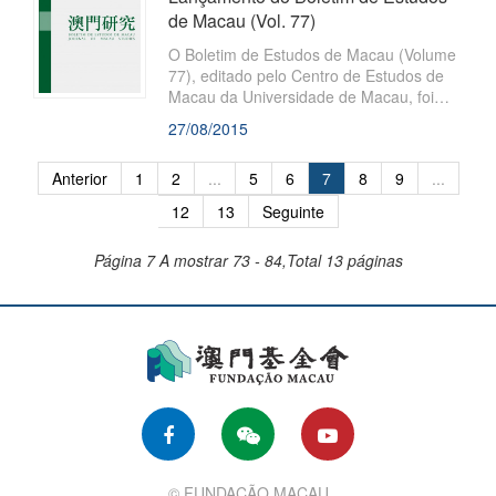
“Social Science
de Macau (Vol. 77)
O Boletim de Estudos de Macau (Volume
77), editado pelo Centro de Estudos de
Macau da Universidade de Macau, foi
recentemente publicado pela Fundação
27/08/2015
Macau. Este Boletim, com o objectivo de
“Estudar Macau e servir a sociedade”,
Anterior
1
2
...
5
6
7
8
9
...
compila dissertações das áreas de
Ciências Humanas e Sociais, de autoria
12
13
Seguinte
de académicos locais e do exterior, no
sentido de
Página 7
A mostrar 73 - 84,Total 13 páginas
© FUNDAÇÃO MACAU