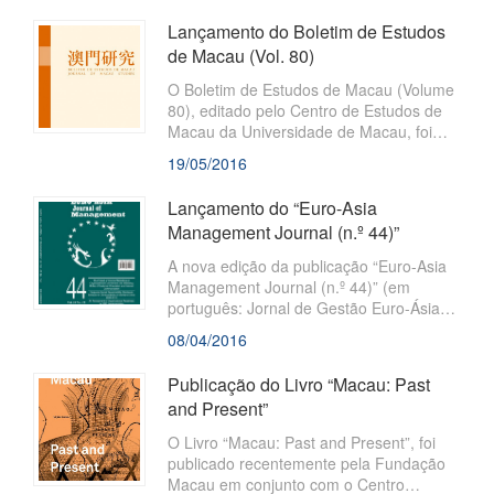
Lançamento do Boletim de Estudos
de Macau (Vol. 80)
O Boletim de Estudos de Macau (Volume
80), editado pelo Centro de Estudos de
Macau da Universidade de Macau, foi
recentemente publicado pela Fundação
19/05/2016
Macau. Este Boletim, com o objectivo de
“Estudar Macau e servir a sociedade”,
Lançamento do “Euro-Asia
compila dissertações das áreas de
Management Journal (n.º 44)”
Ciências Humanas e Sociais, de autoria
de académicos locais e do exterior, no
A nova edição da publicação “Euro-Asia
sentido de estabelecer uma plataforma
Management Journal (n.º 44)” (em
para a expressão de diferentes
português: Jornal de Gestão Euro-Ásia),
pensamentos académicos e impulsionar
foi lançada recentemente pela Fundação
08/04/2016
o desenvolvimento e o
Macau. Trata-se de um boletim anual em
língua inglesa que tem por objectivo
Publicação do Livro “Macau: Past
apresentar os resultados académicos de
and Present”
estudos realizados em torno do tema da
Gestão. Esta publicação presta
O Livro “Macau: Past and Present”, foi
publicado recentemente pela Fundação
Macau em conjunto com o Centro