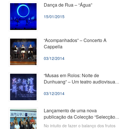
Dança de Rua – “Água”
15/01/2015
“Acompanhados” – Concerto A
Cappella
03/12/2014
“Musas em Rolos: Noite de
Dunhuang” – Um teatro audiovisual e
de danças
03/12/2014
Lançamento de uma nova
publicação da Colecção “Selecção
de Obras Literárias de Macau de
​No intuito de fazer o balanço dos frutos