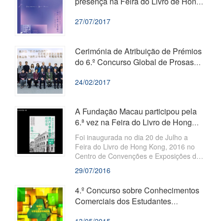
presença na Feira do Livro de Hong
Kong pela 7.ª vez e a Dra. Helen
27/07/2017
Ieong ...
Cerimónia de Atribuição de Prémios
do 6.º Concurso Global de Prosas
em Língua Chinesa sobre o tema “...
24/02/2017
A Fundação Macau participou pela
6.ª vez na Feira do Livro de Hong
Kong e o Dr. Ieng Weng Fat aprese...
​Foi inaugurada no dia 20 de Julho a
Feira do Livro de Hong Kong, 2016 no
Centro de Convenções e Exposições de
Hong Kong, que estará aberta durante 7
29/07/2016
dias. A Fundação Macau (FM) voltou a
cooperar com o Instituto Cultural para
4.º Concurso sobre Conhecimentos
montar o stand na Feira e apresentar
Comerciais dos Estudantes
cerca de mil publicações, em conjunto
Universitários
com o Instituto Politécnico de Macau e a