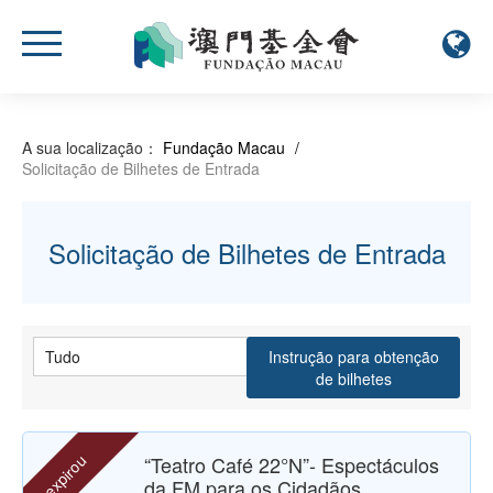
A sua localização：
Fundação Macau
/
Solicitação de Bilhetes de Entrada
Solicitação de Bilhetes de Entrada
Instrução para obtenção
de bilhetes
expirou
“Teatro Café 22°N”- Espectáculos
da FM para os Cidadãos