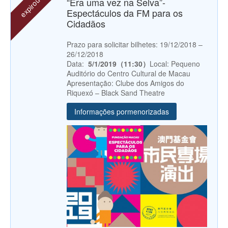
expirou
“Era uma vez na Selva”-
Espectáculos da FM para os
Cidadãos
Prazo para solicitar bilhetes: 19/12/2018 –
26/12/2018
Data:
5/1/2019（11:30）
Local: Pequeno
Auditório do Centro Cultural de Macau
Apresentação: Clube dos Amigos do
Riquexó – Black Sand Theatre
Informações pormenorizadas