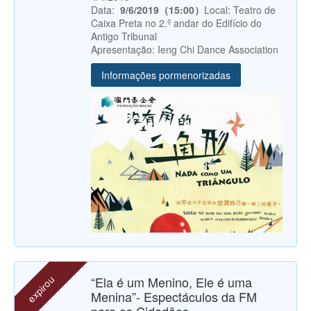
Data:
9/6/2019（15:00）
Local: Teatro de
Caixa Preta no 2.º andar do Edifício do
Antigo Tribunal
Apresentação: Ieng Chi Dance Association
Informações pormenorizadas
expirou
“Ela é um Menino, Ele é uma
Menina”- Espectáculos da FM
para os Cidadãos