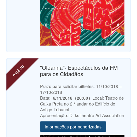
expirou
“Oleanna”- Espectáculos da FM
para os Cidadãos
Prazo para solicitar bilhetes: 11/10/2018 –
17/10/2018
Data:
6/11/2018（20:00）
Local: Teatro de
Caixa Preta no 2.º andar do Edifício do
Antigo Tribunal
Apresentação: Dirks theatre Art Association
Informações pormenorizadas