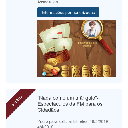
Association
Informações pormenorizadas
expirou
“Nada como um triângulo”-
Espectáculos da FM para os
Cidadãos
Prazo para solicitar bilhetes: 18/3/2019 –
4/4/2019