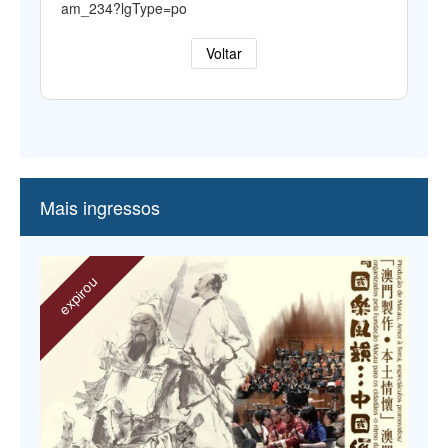
am_234?lgType=po
Voltar
Mais ingressos
expirou