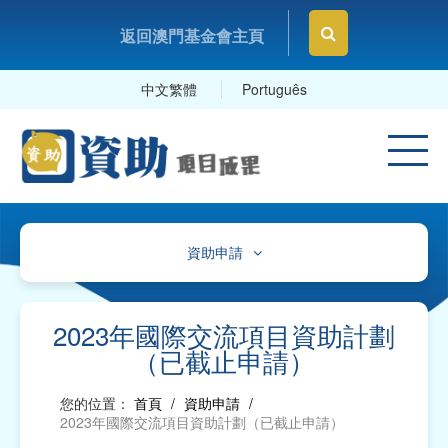
返回澳門基金會主頁
中文繁體
Português
資助申請
通告
指引、表格、範例
2023年國際交流項目資助計劃
（已截止申請）
指引、帳目計劃參照表
您的位置：
首頁
/
資助申請
/
資助申請表格及範本
2023年國際交流項目資助計劃（已截止申請）
報告、項目變更/申報及延期提交報告表格及範