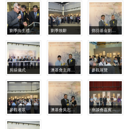
劉季向主禮嘉賓介紹作...
劉季致辭
鄧芬基金劉季向澳門藝...
剪綵儀式
澳基會主席吳志良向香港藝術館贈書
參觀展覽
參觀者眾
澳基會吳志良主席向澳...
座談會嘉賓合影