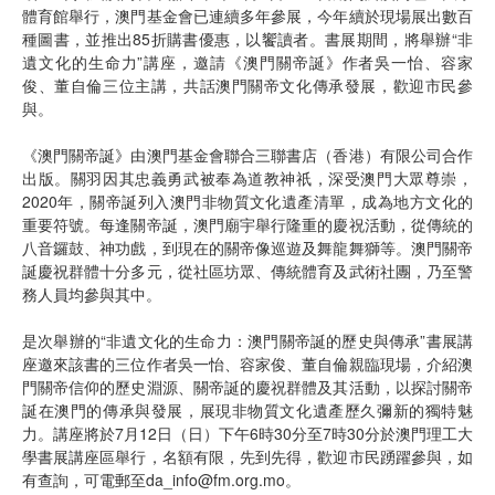
體育館舉行，澳門基金會已連續多年參展，今年續於現場展出數百
種圖書，並推出85折購書優惠，以饗讀者。書展期間，將舉辦“非
遺文化的生命力”講座，邀請《澳門關帝誕》作者吳一怡、容家
俊、董自倫三位主講，共話澳門關帝文化傳承發展，歡迎市民參
與。
《澳門關帝誕》由澳門基金會聯合三聯書店（香港）有限公司合作
出版。關羽因其忠義勇武被奉為道教神祇，深受澳門大眾尊崇，
2020年，關帝誕列入澳門非物質文化遺產清單，成為地方文化的
重要符號。每逢關帝誕，澳門廟宇舉行隆重的慶祝活動，從傳統的
八音鑼鼓、神功戲，到現在的關帝像巡遊及舞龍舞獅等。澳門關帝
誕慶祝群體十分多元，從社區坊眾、傳統體育及武術社團，乃至警
務人員均參與其中。
是次舉辦的“非遺文化的生命力：澳門關帝誕的歷史與傳承”書展講
座邀來該書的三位作者吳一怡、容家俊、董自倫親臨現場，介紹澳
門關帝信仰的歷史淵源、關帝誕的慶祝群體及其活動，以探討關帝
誕在澳門的傳承與發展，展現非物質文化遺產歷久彌新的獨特魅
力。講座將於7月12日（日）下午6時30分至7時30分於澳門理工大
學書展講座區舉行，名額有限，先到先得，歡迎市民踴躍參與，如
有查詢，可電郵至da_info@fm.org.mo。