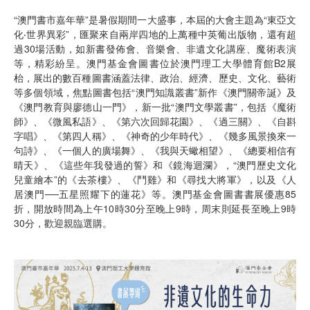
“澳門書市嘉年華”是暑假期間一大盛事，本屆的大會主題為“東亞文
化‧世界異彩”，匯聚來自兩岸四地的上萬種中英葡出版物，還有超
過30場活動，如新書發佈會、音樂會、非遺文化講座、魔術表演
等，精彩紛呈。澳門基金會圖書位於澳門理工大學體育館B2展
枱，展出的數百種圖書涵蓋法律、政治、經濟、歷史、文化、藝術
等多個領域，焦點圖書包括“澳門知識叢書”新作《澳門關帝誕》及
《澳門教育與廖德山一門》，新一批“澳門文學叢書”，包括《魔術
師》、《微風私語》、《第六次回歸花園》、《過三關》、《自斟
字唱》、《第四人稱》、《神奇的少年時代》、《幾多風景換來一
句詩》、《一個人的廣場舞》、《我與天蠍相望》、《總要相信有
晴天》、《這些年我發過的誓》和《鏡海迴瀾》，“澳門歷史文化
兒童繪本”的《去茶樓》、《鬥雞》和《尋找大將軍》，以及《人
居澳門──五星照耀下的蓮花》等。澳門基金會圖書書展優惠85
折，開放時間為上午10時30分至晚上9時，周末則延長至晚上9時
30分，歡迎親臨選購。