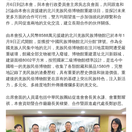
月6日到訪本會，與本會行政委員會主席吳志良會面，共同跟進和
討論由本會出資援建的北川羌族民俗博物館重建項目，並探討未來
更多方面的合作可行性，雙方均期望進一步加強彼此的聯繫和合
作，共同促進兩地的文化交流，建立長期合作的伙伴關係。
由本會投入人民幣8588萬元援建的北川羌族民族博物館已於本年1
月9日正式開館，並獲授“中國民族博物館北川分館”牌號。作為全
國羌族人民集中地的北川，羌族民俗博物館在汶川地震期間遭受嚴
重破壞，館藏全部文物被埋入廢墟。博物館重建選址北川新縣城，
建築面積8002平方米，按照國家二級博物館標準設計，是迄今中
國唯一的羌族民俗博物館，收集了各類館藏和展品1580件，完整
地記錄了羌民族的滄桑歷程，具有重要的歷史價值和旅遊價值。重
建後的羌族民俗博物館更在原有的基礎上突出民族特色，注入新活
力，多元化、多維度地對外傳播燦爛多彩的羌文化。
出席會面的人員還包括中華民族團結促進會會長黃永謙、會董鄭耀
祺，本會資助暨合作廳廳長黃棣樂、合作暨跟進處代處長鄭妙思。