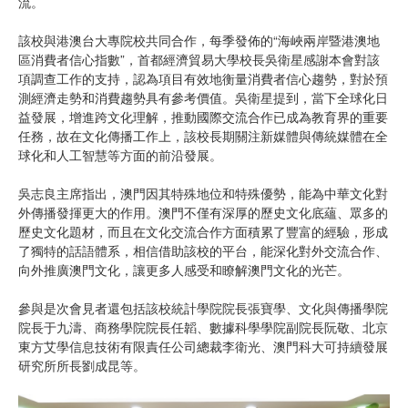
流。
該校與港澳台大專院校共同合作，每季發佈的“海峽兩岸暨港澳地
區消費者信心指數”，首都經濟貿易大學校長吳衛星感謝本會對該
項調查工作的支持，認為項目有效地衡量消費者信心趨勢，對於預
測經濟走勢和消費趨勢具有參考價值。吳衛星提到，當下全球化日
益發展，增進跨文化理解，推動國際交流合作已成為教育界的重要
任務，故在文化傳播工作上，該校長期關注新媒體與傳統媒體在全
球化和人工智慧等方面的前沿發展。
吳志良主席指出，澳門因其特殊地位和特殊優勢，能為中華文化對
外傳播發揮更大的作用。澳門不僅有深厚的歷史文化底蘊、眾多的
歷史文化題材，而且在文化交流合作方面積累了豐富的經驗，形成
了獨特的話語體系，相信借助該校的平台，能深化對外交流合作、
向外推廣澳門文化，讓更多人感受和瞭解澳門文化的光芒。
參與是次會見者還包括該校統計學院院長張寶學、文化與傳播學院
院長于九濤、商務學院院長任韜、數據科學學院副院長阮敬、北京
東方艾學信息技術有限責任公司總裁李衛光、澳門科大可持續發展
研究所所長劉成昆等。