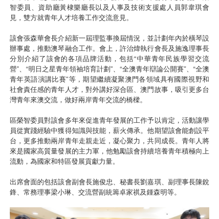
智委員、資助廳黃棣樂廳長以及人事及技術支援處人員郭韋琪會
見，雙方就青年人才培養工作交流意見。
該會張森華會長介紹新一屆理監事換屆情況，並計劃年內於橫琴設
辦事處，推動澳琴融合工作。會上，許治煒執行會長及施逸理事長
分別介紹了該會的各項品牌活動，包括“中華青年民族學習交流
營”、“明日之星青年領袖培育計劃”、“全澳青年辯論公開賽”、“全澳
青年英語演講比賽”等，期望繼續凝聚澳門各領域具有國際視野和
社會責任感的青年人才，對外講好深合區、澳門故事，吸引更多台
灣青年來澳交流，做好兩岸青年交流的橋樑。
區榮智委員對該會多年來促進青年發展的工作予以肯定，活動讓學
員從實踐經驗中獲得知識與技能，薪火傳承。他期望該會能創設平
台，更多推動兩岸青年走親走近，凝心聚力，共同成長。青年人將
來是國家高質量發展的主力軍，他勉勵該會持續培養青年積極向上
流動，為國家和特區發展貢獻力量。
出席會面的包括該會副會長施俊忠、秘書長劉嘉琪、副理事長陳銳
鋒、常務理事梁小琳、交流營副統籌卓家祺及鍾森明等。