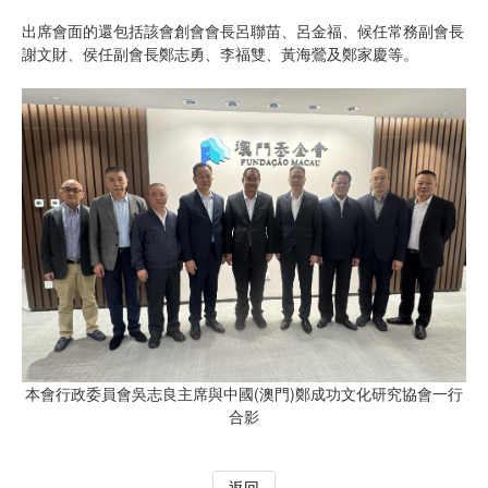
出席會面的還包括該會創會會長呂聯苗、呂金福、候任常務副會長
謝文財、侯任副會長鄭志勇、李福雙、黃海鶯及鄭家慶等。
本會行政委員會吳志良主席與中國(澳門)鄭成功文化研究協會一行
合影
返回