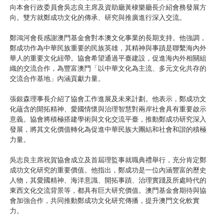
向本會行政委員會吳志良主席及資助廳黃棣樂廳長介紹會務發展方
向。雙方就鄭成功文化的傳承、研究與推廣進行深入交流。
鄭鴻河會長感謝澳門基金會對本澳文化事業的長期支持。他強調，
鄭成功作為中華民族重要的民族英雄，其精神與事蹟是聯繫海內外
華人的重要文化紐帶。協會希望通過平臺建設，促進海內外相關組
織的交流合作，為豐富澳門「以中華文化為主流、多元文化共存的
交流合作基地」內涵貢獻力量。
張銀森理事長介紹了協會工作進展及未來計劃。他表示，鄭成功文
化蘊含的開拓精神、愛國情懷與治理智慧對兩岸社會具有重要啟示
意義。協會將積極搭建學術與文化交流平臺，推動鄭成功研究深入
發展，將其文化價值轉化為促進中華民族大團結和社會和諧的積極
力量。
吳志良主席祝賀協會成立及首屆理監事就職典禮舉行，充分肯定鄭
成功文化研究的重要價值。他指出，鄭成功是一位內涵豐富的歷史
人物，其愛國精神、海洋意識、開拓事蹟、治理實踐及所處時代的
東西文化交流背景等，都具有巨大研究價值。澳門基金會期待與協
會加強合作，共同推動鄭成功文化研究傳播，提升澳門文化軟實
力。