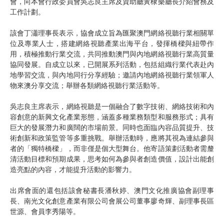
會，向本會行政委員會吳志良主席及資助廳黃棣樂廳長介紹會務及
工作計劃。
該會丁瀟理事長表示，協會成立旨為匯聚澳門網絡視聽行業相關單
位及專業人士，搭建網絡視聽產業出海平台，發揮橋樑與紐帶作
用，積極推動行業交流，共同推動澳門與內地網絡視聽行業高質量
協同發展。自成立以來，已開展系列活動，包括組織行業代表赴內
地學習交流，與內地同行分享經驗；邀請內地網絡視聽行業領軍人
物來澳分享交流；舉辦各類網絡視聽行業活動等。
吳志良主席表示，網絡視聽是一個融合了數字技術、網絡技術和內
容創意的新興文化產業形態，涵蓋多種業務類型和服務形式；具有
巨大的發展潛力和廣闊的市場前景。同時也面臨內容品質提升、技
術創新和政策監管等多重挑戰。舉辦活動時，應將其視為連結參與
者的「獨特橋樑」，而非僅是個大型舞台。他寄語策劃活動者需釐
清活動目標和預期成果，思考如何為參與者創造價值，設計出能創
造亮點的內容，才能提升活動的影響力。
出席會面的還包括該會秘書長潘秋婷、澳門文化推廣協會副理事
長、南光文化創意產業有限公司會展公司董事廖奇輝、副理事長區
世源、會員李秀陽等。