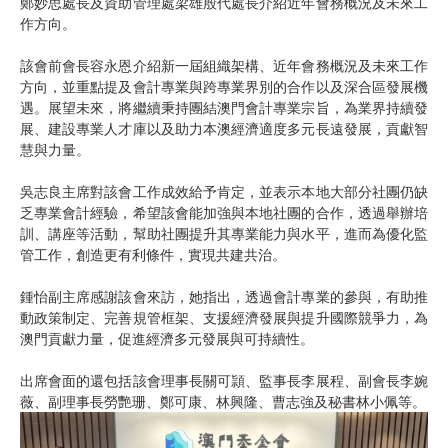
鄭妙思處長及資助管理處梁雄殷代處長介紹近年會務概況及未來工
作方向。
該會前會長容永恩介紹新一屆組織架構、近年會務概況及未來工作
方向，並重點提及會計專業與跨專業界別的合作以及深合區發展機
遇。展望未來，將繼續秉持團結澳門會計專業宗旨，為業界持續發
展、建設專業人才庫以及助力本澳經濟適度多元長遠發展，貢獻智
慧與力量。
吳志良主席對該會工作成效給予肯定，並表示本地大部分社團仍缺
乏專業會計經驗，希望該會能加強與本地社團的合作，透過舉辦培
訓、講座等活動，幫助社團提升其專業能力與水平，進而為優化監
管工作，創造更有利條件，實現共建共治。
鍾怡副主席感謝該會來訪，她指出，透過會計專業的參與，有助推
動政策制定、完善規管框架、支援經濟發展與提升國際競爭力，為
澳門貢獻力量，促進經濟多元發展與可持續性。
出席會面的還包括該會理事長關可頴、監事長李展程、副會長李婉
薇、副理事長勞艷珊、鄭可康、林興隆、曹志強及秘書林小佩等。