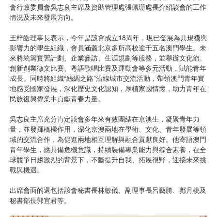
會行政委員會吳志良主席及資助管理處張佩珊處長介紹該會的工作
情況及未來發展方向。
王梓皓理事長表示，今年是該會成立18周年，現已發展為具規模與
影響力的學生組織，會員涵蓋北京多所高校逾千五名澳門學生。未
來將統籌實習計劃、企業參訪、生涯規劃等服務，並舉辦文化節、
創新創業徵文比賽、粵語歌唱比賽及運動會等多元活動，賦能青年
成長。同時將組織“絲綢之路”沿線城市交流活動，帶領澳門青年實
地感受國家發展，深化歷史文化認知，厚植家國情懷，助力青年在
民族復興偉業中貢獻青春力量。
吳志良主席充分肯定該會多年來有效團結在京澳生，凝聚青年力
量，並發揮橋樑作用，深化京澳兩地在學術、文化、青年發展等領
域的交流合作，為促進兩地相互理解與融合貢獻良好。他寄語澳門
青年學生，應具備危機意識，持續裝備專業能力與綜合素養，在全
球競爭日趨激烈的背景下，不斷提升自我、拓展視野，迎接未來挑
戰與機遇。
出席會面的還包括該會秘書長林敏儀、副理事長呂藝勝、鄺月桃及
秘書部長郭宜君等。