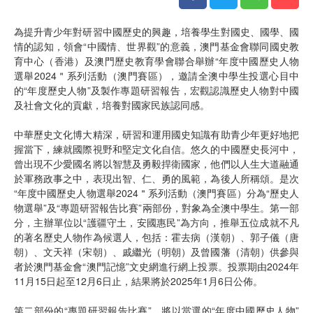
為提升青少年對研習中國歷史的興趣，培養學生對國史、國學、國
情的認知，領會“中國情、世界觀”的意義，澳門基金會聯同國史教
育中心（香港）及澳門歷史教育學會聯合舉辦“年度中國歷史人物
選舉2024＂系列活動（澳門賽區），邀請全澳中學生投選心目中
的“年度歷史人物”及製作專題研習報告，宏觀認識歷史人物對中國
及社會文化的貢獻，培養對國家民族認同感。
中華歷史文化博大精深，研習和運用國史知識有助青少年更好地把
握當下，練就國際視野和堅定文化自信。悠久的中國歷史長河中，
曾出現不少愛國名將以智慧及勇毅捍衛國家，他們以人生大道融通
於軍務政事之中，表現出智、仁、勇的風範，為後人所稱頌。是次
“年度中國歷史人物選舉2024＂系列活動（澳門賽區）分為“歷史人
物選舉”及“專題研習報告比賽”兩部份，對象為全澳中學生。第一部
分，主辦單位以“護疆守土，安國惠民”為方向，推舉五位成就不凡
的著名歷史人物作為候選人，包括：霍去病（漢朝）、郭子儀（唐
朝）、文天祥（宋朝）、戚繼光（明朝）及曾國藩（清朝）供參與
者於澳門基金會“澳門記憶”文史網進行網上投票。投票期由2024年
11月15日起至12月6日止，結果將於2025年1月6日公佈。
第二部份的“專題研習報告比賽”，將以當選的“年度中國歷史人物”