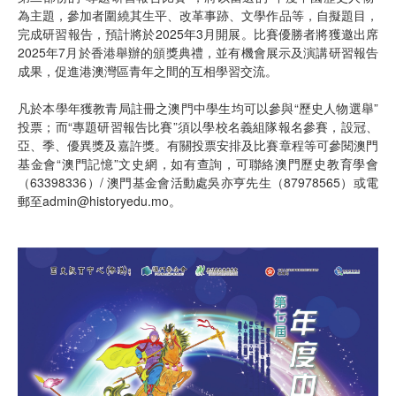
為主題，參加者圍繞其生平、改革事跡、文學作品等，自擬題目，
完成研習報告，預計將於2025年3月開展。比賽優勝者將獲邀出席
2025年7月於香港舉辦的頒獎典禮，並有機會展示及演講研習報告
成果，促進港澳灣區青年之間的互相學習交流。
凡於本學年獲教青局註冊之澳門中學生均可以參與“歷史人物選舉”
投票；而“專題研習報告比賽”須以學校名義組隊報名參賽，設冠、
亞、季、優異獎及嘉許獎。有關投票安排及比賽章程等可參閱澳門
基金會“澳門記憶”文史網，如有查詢，可聯絡澳門歷史教育學會
（63398336）/ 澳門基金會活動處吳亦亨先生（87978565）或電
郵至admin@historyedu.mo。