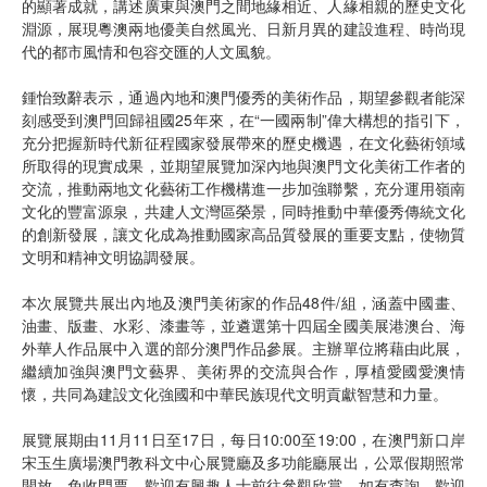
的顯著成就，講述廣東與澳門之間地緣相近、人緣相親的歷史文化
淵源，展現粵澳兩地優美自然風光、日新月異的建設進程、時尚現
代的都市風情和包容交匯的人文風貌。
鍾怡致辭表示，通過內地和澳門優秀的美術作品，期望參觀者能深
刻感受到澳門回歸祖國25年來，在“一國兩制”偉大構想的指引下，
充分把握新時代新征程國家發展帶來的歷史機遇，在文化藝術領域
所取得的現實成果，並期望展覽加深內地與澳門文化美術工作者的
交流，推動兩地文化藝術工作機構進一步加強聯繫，充分運用嶺南
文化的豐富源泉，共建人文灣區榮景，同時推動中華優秀傳統文化
的創新發展，讓文化成為推動國家高品質發展的重要支點，使物質
文明和精神文明協調發展。
本次展覽共展出內地及澳門美術家的作品48件/組，涵蓋中國畫、
油畫、版畫、水彩、漆畫等，並遴選第十四屆全國美展港澳台、海
外華人作品展中入選的部分澳門作品參展。主辦單位將藉由此展，
繼續加強與澳門文藝界、美術界的交流與合作，厚植愛國愛澳情
懷，共同為建設文化強國和中華民族現代文明貢獻智慧和力量。
展覽展期由11月11日至17日，每日10:00至19:00，在澳門新口岸
宋玉生廣場澳門教科文中心展覽廳及多功能廳展出，公眾假期照常
開放，免收門票，歡迎有興趣人士前往參觀欣賞。如有查詢，歡迎