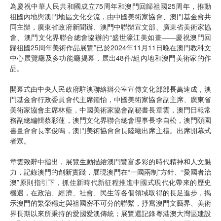
為慶祝中華人民共和國成立75周年和澳門回歸祖國25周年，推動
祖國內地與澳門地區文化交流，由中國美術家協會、澳門基金會共
同主辦，廣東省政府新聞辦、澳門中聯辦宣文部、廣東省美術家協
會、澳門文化界聯合總會協辦的“盛世濠江美如畫——慶祝澳門回
歸祖國25周年美術作品展覽”已於2024年11月11日晚在澳門教科文
中心展覽廳及多功能廳揭幕，展出48件/組內地和澳門美術家的作
品。
開幕式由中央人民政府駐澳聯絡辦公室宣傳文化部部長萬速成，澳
門基金會行政委員會代主席鍾怡，中國美術家協會副主席、廣東省
美術家協會主席林藍，中國美術家協會副秘書長章雲，澳門日報常
務副總編輯蔡彩蓮，澳門文化界聯合總會理事長李自松，澳門頤園
書畫會會長李俊鳴，澳門美術協會會長陸曦出席主禮。出席開幕式
者眾。
章雲致辭中指出，展覽生動描繪澳門豐富多彩的時代精神和人文魅
力，記錄澳門的創新實踐，展現澳門在“一國兩制”方針、“愛國者治
澳”原則指引下，抓住新時代新征程推進中國式現代化帶來的歷史
機遇，在政治、經濟、社會、民生等各個領域取得的長足進步，揭
示澳門的繁榮穩定與祖國密不可分的聯繫，抒寫澳門文藝界、美術
界長期以來所秉持的愛國愛澳傳統；展覽還記錄粵港澳大灣區建設