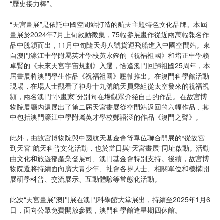
“歷史接力棒”。
“天宮畫展”是依託中國空間站打造的航天主題特色文化品牌。本屆
畫展於2024年7月上旬啟動徵集，75幅參展畫作從近兩萬幅報名作
品中脫穎而出，11月中旬隨天舟八號貨運飛船進入中國空間站。來
自澳門濠江中學附屬英才學校黃永鏗的《祝福祖國》和培正中學賴
卓賢的《未來天宮宇宙規劃》入選，恰逢澳門回歸祖國25周年，本
屆畫展將澳門學生作品《祝福祖國》壓軸推出。在澳門科學館活動
現場，在場人士觀看了神舟十九號航天員乘組從太空發來的祝福視
頻，兩名澳門“小畫家”分別向在場觀眾介紹自己的作品。在故宮博
物院展廳內還展出了第二屆天宮畫展從空間站返回的六幅作品，其
中包括澳門濠江中學附屬英才學校鄭語涵的作品《澳門之聲》。
此外，由故宮博物院與中國航天基金會等單位聯合開展的“從故宮
到天宮”航天科普文化活動，也於當日與“天宮畫展”同址啟動。活動
由文化和旅遊部產業發展司、澳門基金會特別支持。後續，故宮博
物院還將持續面向廣大青少年、社會各界人士、相關單位和機構開
展研學科普、交流展示、互動體驗等常態化活動。
此次“天宮畫展”澳門展在澳門科學館大堂展出，持續至2025年1月6
日，面向公眾免費開放參觀，澳門科學館逢星期四休館。