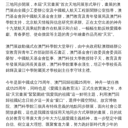
三地同步開展，本屆“天宮畫展”首次天地同展形式舉行，畫展的澳
門展由全國少工委辦公室及中國載人航天工程新聞辦公室指導，澳
門基金會與中國航天基金會主辦，澳門教育及青年發展局及澳門科
學館支持，北京航天情報與信息研究所承辦。正在太空出差的神舟
十九號航天員乘組對畫作在軌展示和介紹，一幅幅生動反映愛國奉
獻、青春夢想、使命擔當等主題的青少年繪畫作品亮相“天宮”。
澳門展啟動儀式在澳門科學館大堂舉行，由中央政府駐澳聯絡辦公
室教育與青年工作部副部長石書正，澳門基金會行政委員會委員區
榮智，中國航天基金會監事、澳門科技大學教授韓子天，教育及青
年發展局副局長黃嘉祺，澳門科學館董事余漢生，培正中學校長高
錦輝及濠江中學附屬英才學校副主任李守球主禮。
今年是新中國成立75周年、澳門回歸祖國25周年、神舟一號任務
成功25周年，同時也是《愛國主義教育法》正式生效實施之年，本
屆“天宮畫展”緊緊圍繞“我愛我的祖國”這一鮮明主題，利用澳門回
歸祖國紀念日前夕這一黃金“窗口”，選擇中國空間站、故宮博物
院、澳門科學館三個具有特殊意義的地點同步辦展，面向社會公眾
開放參觀，這也是我國首場採用天地同步方式舉辦的畫展，目的就
在於教育引導廣大青少年大力弘揚愛國主義精神，進一步堅定中國
自信、樹立遠大理想、匯聚奮進力量，努力跑好新時代青少年的