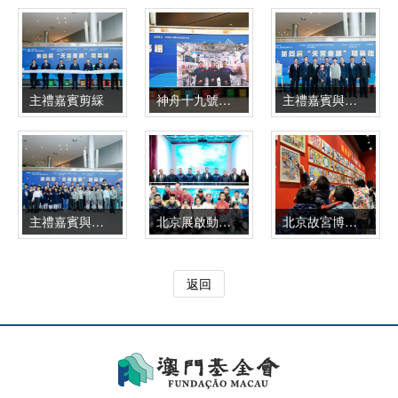
主禮嘉賓剪綵
神舟十九號航天員乘組在中國空間站對畫作在軌展示和介紹
主禮嘉賓與兩位澳門參展“小畫家”合影
主禮嘉賓與到場參觀的小朋友合影
北京展啟動儀式現場
北京故宮博物院午門東北崇樓展廳內小朋友在《澳門之聲》作品前駐足
返回