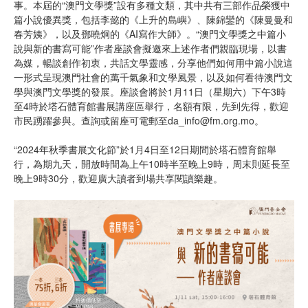
事。本屆的“澳門文學獎”設有多種文類，其中共有三部作品榮獲中
篇小說優異獎，包括李懿的《上升的島嶼》、陳錦鑾的《陳曼曼和
春芳姨》，以及鄧曉炯的《AI寫作大師》。“澳門文學獎之中篇小
說與新的書寫可能”作者座談會擬邀來上述作者們親臨現場，以書
為媒，暢談創作初衷，共話文學靈感，分享他們如何用中篇小說這
一形式呈現澳門社會的萬千氣象和文學風景，以及如何看待澳門文
學與澳門文學獎的發展。座談會將於1月11日（星期六）下午3時
至4時於塔石體育館書展講座區舉行，名額有限，先到先得，歡迎
市民踴躍參與。查詢或留座可電郵至da_info@fm.org.mo。
“2024年秋季書展文化節”於1月4日至12日期間於塔石體育館舉
行，為期九天，開放時間為上午10時半至晚上9時，周末則延長至
晚上9時30分，歡迎廣大讀者到場共享閱讀樂趣。