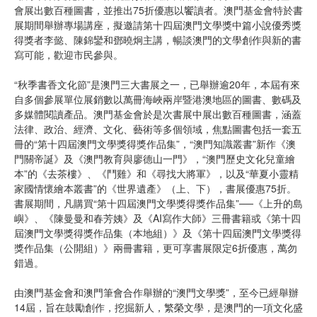
會展出數百種圖書，並推出75折優惠以饗讀者。澳門基金會特於書
展期間舉辦專場講座，擬邀請第十四屆澳門文學獎中篇小說優秀獎
得獎者李懿、陳錦鑾和鄧曉炯主講，暢談澳門的文學創作與新的書
寫可能，歡迎市民參與。
“秋季書香文化節”是澳門三大書展之一，已舉辦逾20年，本屆有來
自多個參展單位展銷數以萬冊海峽兩岸暨港澳地區的圖書、數碼及
多媒體閱讀產品。澳門基金會於是次書展中展出數百種圖書，涵蓋
法律、政治、經濟、文化、藝術等多個領域，焦點圖書包括一套五
冊的“第十四屆澳門文學獎得獎作品集”，“澳門知識叢書”新作《澳
門關帝誕》及《澳門教育與廖德山一門》，“澳門歷史文化兒童繪
本”的《去茶樓》、《鬥雞》和《尋找大將軍》，以及“華夏小靈精
家國情懷繪本叢書”的《世界遺產》（上、下），書展優惠75折。
書展期間，凡購買“第十四屆澳門文學獎得獎作品集”──《上升的島
嶼》、《陳曼曼和春芳姨》及《AI寫作大師》三冊書籍或《第十四
屆澳門文學獎得獎作品集（本地組）》及《第十四屆澳門文學獎得
獎作品集（公開組）》兩冊書籍，更可享書展限定6折優惠，萬勿
錯過。
由澳門基金會和澳門筆會合作舉辦的“澳門文學獎”，至今已經舉辦
14屆，旨在鼓勵創作，挖掘新人，繁榮文學，是澳門的一項文化盛