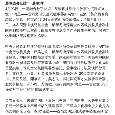
展覽啟幕延續“一展兩地”
4月23日，一場融合數字藝術、互動科技與考古敘事的沉浸式展
覽：“璨星——古蜀文明沉浸式數字藝術展覽”，在澳門美高梅百寶
箱盛大開幕，展覽於4月24日正式面向公眾開放，持續至6月24
日。本次展覽由澳門基金會、橫琴粵澳深度合作區執行委員會和中
國保利集團聯合主辦，由橫琴粵澳深度合作區民生事務局、保利文
化集團及美高梅共同承辦。
中央人民政府駐澳門特別行政區聯絡辦公室副主任黃柳權，澳門基
金會行政委員會主席吳志良，橫琴粵澳深度合作區執行委員會副主
任蘇崑，中國保利集團黨委常委、副總經理劉軍才，美高梅中國控
股有限公司總裁及執行董事馮小峰，澳門特別行政區政府文化局局
長梁惠敏，保利文化集團黨委副書記、董事徐碚，以及澳門教育
界、文旅界、商界、社會服務團體代表等超過120位嘉賓受邀參
加，共同見證。開幕式上，吳志良、蘇崑與劉軍才先後發表致辭，
並與黃柳權、馮小峰、梁惠敏、徐碚共同為“璨星——古蜀文明沉
浸式數字藝術展覽”開幕式剪綵。
吳志良表示，古蜀文明距今最遠已有數千年的歷史，它是中華文明
多元一體格局中不可或缺的瑰麗篇章。三星堆文化和金沙文化是古
蜀文明的佼佼者，本次“璨星——古蜀文明沉浸式數字藝術展覽”是