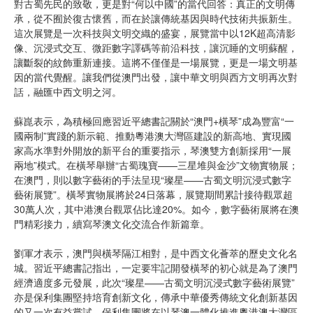
對古蜀先民的致敬，更是對“何以中國”的當代回答：真正的文明傳
承，從不囿於復古懷舊，而在於讓傳統基因與時代技術共振新生。
這次展覽是一次科技與文明交織的盛宴，展覽當中以12K超高清影
像、沉浸式交互、微距數字譯碼等前沿科技，讓沉睡的文明蘇醒，
讓斷裂的紋飾重新連接。這將不僅僅是一場展覽，更是一場文明基
因的當代覺醒。讓我們從澳門出發，讓中華文明與西方文明再次對
話，融匯中西文明之河。
蘇崑表示，為積極回應習近平總書記關於“澳門+橫琴”成為豐富“一
國兩制”實踐的新示範、推動粵港澳大灣區建設的新高地、實現國
家高水準對外開放的新平台的重要指示，琴澳雙方創新採用“一展
兩地”模式。在橫琴舉辦“古蜀瑰寶——三星堆與金沙”文物實物展；
在澳門，則以數字藝術的手法呈現“璨星——古蜀文明沉浸式數字
藝術展覽”。橫琴實物展將於24日落幕，展覽期間累計接待觀眾超
30萬人次，其中港澳台觀眾佔比達20%。如今，數字藝術展將在澳
門精彩接力，續寫琴澳文化交流合作新篇章。
劉軍才表示，澳門與橫琴隔江相對，是中西文化薈萃的歷史文化名
城。習近平總書記指出，一定要牢記開發橫琴的初心就是為了澳門
經濟適度多元發展，此次“璨星——古蜀文明沉浸式數字藝術展覽”
亦是保利集團堅持培育創新文化，傳承中華優秀傳統文化創新基因
的又一次有益嘗試。保利集團將在以琴澳一體化推進粵港澳大灣區