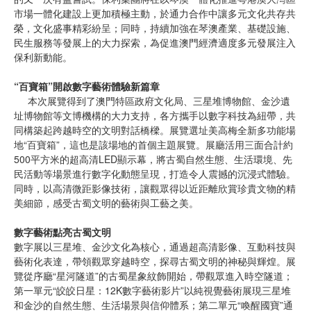
市場一體化建設上更加積極主動，於通力合作中讓多元文化共存共
榮，文化盛事精彩紛呈；同時，持續加強在琴澳產業、基礎設施、
民生服務等發展上的大力探索，為促進澳門經濟適度多元發展注入
保利新動能。
“百寶箱”開啟數字藝術體驗新篇章
本次展覽得到了澳門特區政府文化局、三星堆博物館、金沙遺
址博物館等文博機構的大力支持，各方攜手以數字科技為紐帶，共
同構築起跨越時空的文明對話橋樑。展覽選址美高梅全新多功能場
地“百寶箱”，這也是該場地的首個主題展覽。展廳活用三面合計約
500平方米的超高清LED顯示幕，將古蜀自然生態、生活環境、先
民活動等場景進行數字化動態呈現，打造令人震撼的沉浸式體驗。
同時，以高清微距影像技術，讓觀眾得以近距離欣賞珍貴文物的精
美細節，感受古蜀文明的藝術與工藝之美。
數字藝術點亮古蜀文明
數字展以三星堆、金沙文化為核心，通過超高清影像、互動科技與
藝術化表達，帶領觀眾穿越時空，探尋古蜀文明的神秘與輝煌。展
覽從序廳“星河隧道”的古蜀星象紋飾開始，帶觀眾進入時空隧道；
第一單元“皎皎日星：12K數字藝術影片”以純視覺藝術展現三星堆
和金沙的自然生態、生活場景與信仰體系；第二單元“喚醒國寶”通