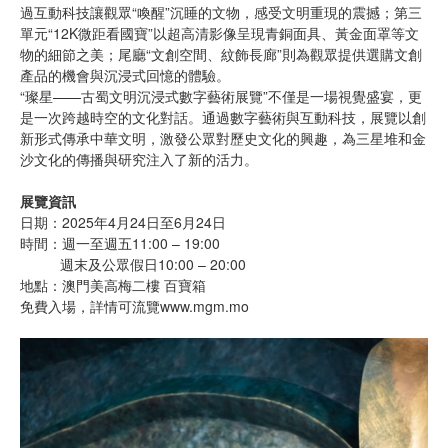
過互動科技讓觀眾“喚醒”沉睡的文物，感受文明重現的震撼；第三
單元“12K微距看國寶”以超高清影像呈現青銅面具、黃金面罩等文
物的細節之美；尾廳“文創空間、紋飾長廊”則為觀眾提供選購文創
產品的機會與沉浸式回憶的體驗。
“璨星——古蜀文明沉浸式數字藝術展覽”不僅是一場視覺盛宴，更
是一次跨越時空的文化對話。通過數字藝術與互動科技，展覽以創
新形式傳承中華文明，激發公眾對歷史文化的興趣，為三星堆和金
沙文化的傳播與研究注入了新的活力。
展覽資訊
日期：2025年4月24日至6月24日
時間：週一至週五11:00 – 19:00
週末及公眾假日10:00 – 20:00
地點：澳門美高梅二樓 百寶箱
免費入場，詳情可流覽
www.mgm.mo