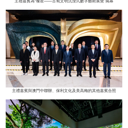
主禮嘉賓為“璨星——古蜀文明沉浸式數字藝術展覽”揭幕
主禮嘉賓與澳門中聯辦、保利文化及美高梅的其他嘉賓合照