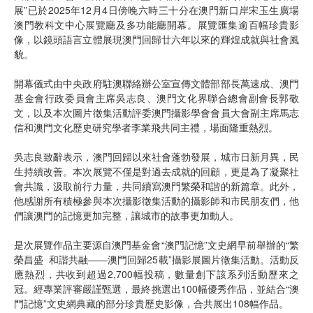
展”已於2025年12月4日傍晚六時三十分在澳門新口岸宋玉生廣場
澳門教科文中心展覽廳及多功能廳開幕。展覽匯集逾百幅珍貴影
像，以鏡頭語言立體展現澳門回歸廿六年以來的輝煌成就與社會風
貌。
開幕儀式由中央政府駐澳聯絡辦公室宣傳文體部部長萬速成、澳門
基金會行政委員會主席吳志良、澳門文化界聯合總會副會長郭敬
文，以及本次圖片徵集活動評委澳門攝影學會會員大會副主席馬志
信和澳門文化歷史研究學者李業飛共同主禮，場面隆重熱烈。
吳志良致辭表示，澳門回歸以來社會蓬勃發展，城市日新月異，民
生持續改善。本次展覽不僅是對過去成就的回顧，更是為了凝聚社
會共識，汲取前行力量，共同續寫澳門繁榮和諧的新篇章。此外，
他感謝所有積極參與本次攝影徵集活動的攝影師和市民朋友們，他
們讓澳門的記憶更加完整，讓城市的故事更加動人。
是次展覽作品主要源自澳門基金會“澳門記憶”文史網早前舉辦的“繁
榮昌盛 和諧共融——澳門回歸25載”攝影展圖片徵集活動。活動反
應熱烈，共收到超過2,700幅投稿，數量創下該系列活動歷來之
冠。經專業評審嚴謹甄選，最終挑選出100幅優秀作品，並結合“澳
門記憶”文史網典藏的部分珍貴歷史影像，合共展出108幅作品。