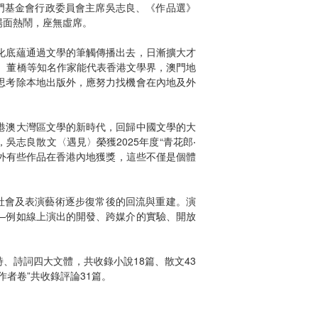
。澳門基金會行政委員會主席吳志良、《作品選》
場面熱鬧，座無虛席。
化底蘊通過文學的筆觸傳播出去，日漸擴大才
鬯、董橋等知名作家能代表香港文學界，澳門地
思考除本地出版外，應努力找機會在內地及外
港澳大灣區文學的新時代，回歸中國文學的大
志良散文〈遇見〉榮獲2025年度“青花郎‧
此外有些作品在香港內地獲獎，這些不僅是個體
了社會及表演藝術逐步復常後的回流與重建。演
—例如線上演出的開發、跨媒介的實驗、開放
詩、詩詞四大文體，共收錄小說18篇、散文43
地作者卷”共收錄評論31篇。