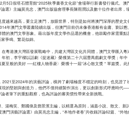
已於12月5日假塔石體育館“2025秋季書香文化節”會場舉行新書發行儀式
評論選》主編莫兆忠，澳門出版協會理事長陳雨潤以及數十位作者出席，
見度越來越高，要立足澳門，放眼世界，特別是如何將澳門深厚的歷史文
014年澳門文學叢書陸續出版，但澳門目前仍未像香港般有金庸、劉以
群體的澳門文學形象。藉出版年度文學作品選的機會，他鼓勵作家需重點
百家爭鳴、繁花似錦。
，在粵港澳大灣區發展戰略中，共建大灣區文化共同體，澳門文學匯入粵
年初，李宇樑以話劇《捉迷藏》榮獲第二十六屆曹禺戲劇文學獎；年中，吳
夏至般的美好 ──紅樓人物香菱〉榮獲十一屆“冰心散文獎＂單篇獎。
2021至2024年的演藝評論，橫跨了劇場極度不穩定的時刻，也見證
展現的堅韌與創造力，他們不僅持續製作演出，更以創新形式呼應時代—
評論者筆下的重點觀察，也為評論的審美慣性帶來全新挑戰。
廖子馨、湯梅笑、鄭國偉及鄧景濱主編，以精選為原則，涵蓋小說、散文、新
24年度澳門演藝評論選》由莫兆忠主編，“本地作者卷”共收錄評論62篇、“外