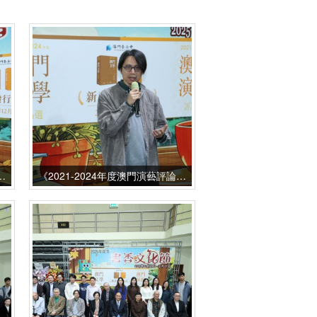
24年度澳門文學作品選》主編代表湯梅笑致辭
《2021-2024年度澳門演藝評論選》主編莫兆忠介紹編選情況