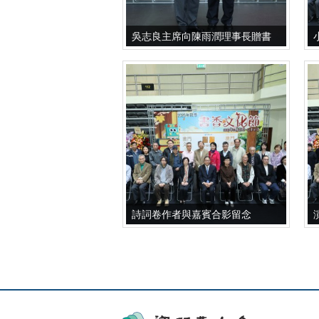
吳志良主席向陳雨潤理事長贈書
詩詞卷作者與嘉賓合影留念