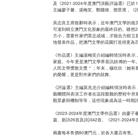
及《2021-2024年度澳門演藝評論選》
主編廖子馨、湯梅笑、鄭國偉、鄧景濱，《
吳志良主席致辭時表示，近年澳門文學的能
可達到樹立澳門文化形象的最終目的。雖然2
方小，需要作家們眾志成城，才能合力樹立
地發表作品，把澳門文學的花園打造得更為
《作品選》主編湯梅笑介紹編輯情況時表示
家庭。今年更是澳門文學界喜訊頻傳的一年。
人民文學獎散文獎＂；年末，穆欣欣〈她有着
的榮耀，更是對作家們的鼓舞。
《評論選》主編莫兆忠介紹編輯情況時表示，
藝團體與表演工作者在這段艱難的歷程中所
觀眾參與機制等等，這些現象成為這一時期
《2023-2024年度澳門文學作品選》由
篇、新詩26首及詩詞42首。《2021-20
兩書每本售價80澳門元，於各大書店有售。