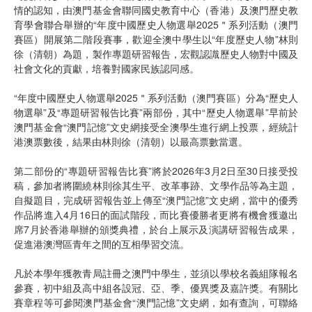
情的認知，由澳門基金會聯同國史教育中心（香港）及澳門歷史教
育學會聯合舉辦的“年度中國歷史人物選舉2025＂系列活動（澳門
賽區）開展第二階段賽事，歡迎全澳中學生以“年度歷史人物”林則
徐（清朝）為題，製作專題研習報告，宏觀認識歷史人物對中國及
社會文化的貢獻，培養對國家民族認同感。
“年度中國歷史人物選舉2025＂系列活動（澳門賽區）分為“歷史人
物選舉”及“專題研習報告比賽”兩部份，其中“歷史人物選舉”早前於
澳門基金會“澳門記憶”文史網接受全澳學生進行網上投票，經統計
港澳票數後，結果由林則徐（清朝）以最高票數當選。
第二部份的“專題研習報告比賽”將於2026年3月2日至30日接受投
稿，參加者將圍繞林則徐其生平、改革事跡、文學作品等為主題，
自擬題目，完成研習報告並上傳至“澳門記憶”文史網，當中的優秀
作品將進入4月16日的面試階段，而比賽優勝者更將有機會獲邀出
席7月於香港舉辦的頒獎典禮，於台上展示及演講研習報告成果，
促進港澳灣區青年之間的互相學習交流。
凡於本學年獲教青局註冊之澳門中學生，並須以學校名義組隊報名
參賽，初中組及高中組各設冠、亞、季、優異獎及嘉許獎。有關比
賽章程等可參閱澳門基金會“澳門記憶”文史網，如有查詢，可聯絡