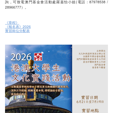
詢，可致電澳門基金會活動處羅嘉怡小姐(電話：87978538 /
28966777）。
《章程》
《報名表》2026
實習崗位分配表