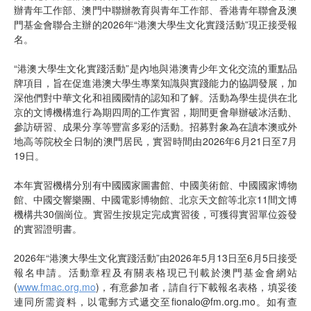
辦青年工作部、澳門中聯辦教育與青年工作部、香港青年聯會及澳
門基金會聯合主辦的2026年“港澳大學生文化實踐活動”現正接受報
名。
“港澳大學生文化實踐活動”是內地與港澳青少年文化交流的重點品
牌項目，旨在促進港澳大學生專業知識與實踐能力的協調發展，加
深他們對中華文化和祖國國情的認知和了解。活動為學生提供在北
京的文博機構進行為期四周的工作實習，期間更會舉辦破冰活動、
參訪研習、成果分享等豐富多彩的活動。招募對象為在讀本澳或外
地高等院校全日制的澳門居民，實習時間由2026年6月21日至7月
19日。
本年實習機構分別有中國國家圖書館、中國美術館、中國國家博物
館、中國交響樂團、中國電影博物館、北京天文館等北京11間文博
機構共30個崗位。實習生按規定完成實習後，可獲得實習單位簽發
的實習證明書。
2026年“港澳大學生文化實踐活動”由2026年5月13日至6月5日接受
報名申請。活動章程及有關表格現已刊載於澳門基金會網站
(
www.fmac.org.mo
)，有意參加者，請自行下載報名表格，填妥後
連同所需資料，以電郵方式遞交至fionalo@fm.org.mo。如有查