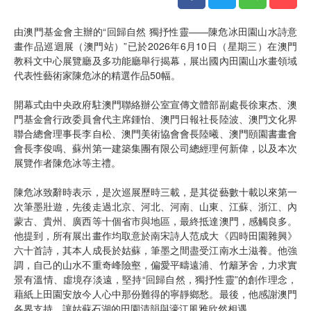
由澳門基金會主辦的“回歸自然 獨抒性靈——陳危冰田園山水詩意
畫作品巡迴展（澳門站）”已於2026年6月10日（星期三）在澳門
教科文中心展覽廳及多功能廳舉行揭幕，展出國內田園山水畫領域
代表性藝術家陳危冰的精選作品50幅。
開幕式由中央政府駐澳門聯絡辦公室宣傳文體部副處長徐東杰、澳
門基金會行政委員會代主席鍾怡、澳門日報社長陸波、澳門文化界
聯合總會理事長李自松、澳門美術協會會長陸曦、澳門頤園書畫會
會長李俊鳴、蘇州第一建築集團有限公司總經理何新偉，以及本次
展覽作者陳危冰等主禮。
陳危冰致辭時表示，是次巡展歷時三載，是其從藝數十載以來第一
次筆墨壯遊，先後走過北京、河北、河南、山東、江蘇、浙江、內
蒙古、貴州、廣西等十個省市與地區，最終抵達澳門，感觸良多。
他提到，所有展出畫作均取意於南宋詩人范成大《四時田園雜興》
六十首詩，其本人成長於姑蘇，筆墨之間盡受江南水土滋養。他強
調，自己的山水不重奇峰險壑，偏愛平疇遠浦、竹籬茅舍，力求實
景有溫情、虛境存淡遠，堅持“回歸自然，獨抒性靈”的創作理念，
藉紙上田園安放今人心中那份難得的寧靜鄉愁。最後，他感謝澳門
各界支持，讓姑蘇石湖的田園清韻與濠江風雅欣然相遇。