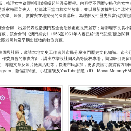
與地域，梳理女性從壓抑到賦權崛起的漫長歷程。內容從不同歷史時代的女
慈善家梅羅普夫人、順德冰玉堂自梳女的故事，並以最新數據對比全球性
合文學、圖像、數據與在地案例的深度講座，為理解女性歷史與當代挑戰
總會合辦，出席代表包括澳門基金會活動處處長黃麗莎；婦聯理事長袁小
藏，該會會刊《澳門婦女》1956至1961年內容已於“澳門記憶”開放閱
社團老照片及早期出版物的數位典藏。
入校園與社區，邀請本地文史工作者與市民分享澳門歷史文化知識。迄今已
文化工作委員會的推廣方針，講座亦增設社團及高等院校專場，期望吸引更
覽、專題文章及圖片徵集活動等，歡迎市民參加，更多資訊可瀏覽官方網
tagram、微信訂閱號、小紅書號及YouTube頻道（ID：MacauMemor