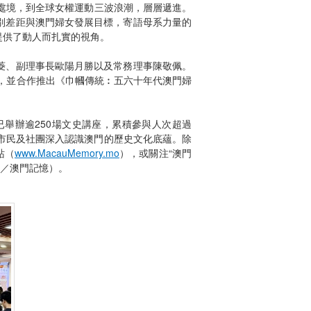
性處境，到全球女權運動三波浪潮，層層遞進。
別差距與澳門婦女發展目標，寄語母系力量的
提供了動人而扎實的視角。
菱、副理事長歐陽月勝以及常務理事陳敬佩。
覽，並合作推出《巾幗傳統︰五六十年代澳門婦
舉辦逾250場文史講座，累積參與人次超過
多市民及社團深入認識澳門的歷史文化底蘊。除
站（
www.MacauMemory.mo
），或關注“澳門
yFM／澳門記憶）。