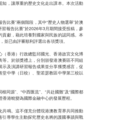
認知，讓厚重的歷史文化走出課本。本次活動
報告比賽”兩個階段，其中“歷史人物選舉”於澳
報告比賽”於2026年3月期間接受投稿，參
的貢獻，藉此培養對國家與民族的認同感。本
段，並已由評審順利評選出各項獎項。
心（香港）行政總監邱國光、香港故宮文化博
表等。於頒獎禮上，分別頒發港澳賽區不同組
展示及演講研習報告成果並分享獲獎感言，促
善堂中學（日校）、聖若瑟教區中學第三校以
同源”、“中西匯流”、“共赴國難”及“國際都
證香港蛻變為國際金融中心的發展歷程。
化共鳴。這不僅充分體現港澳教育界共同推動
過引導學生主動探究歷史名將的護國事蹟與戰