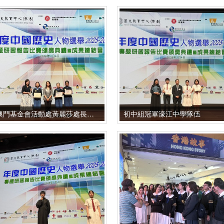
澳門基金會活動處黃麗莎處長頒發香港初中組冠軍獎項
初中組冠軍濠江中學隊伍