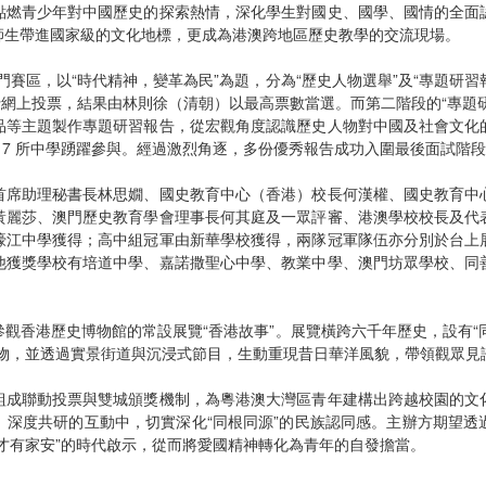
點燃青少年對中國歷史的探索熱情，深化學生對國史、國學、國情的全面
師生帶進國家級的文化地標，更成為港澳跨地區歷史教學的交流現場。
澳門賽區，以“時代精神，變革為民”為題，分為“歷史人物選舉”及“專題研習
行網上投票，結果由林則徐（清朝）以最高票數當選。而第二階段的“專題研習
品等主題製作專題研習報告，從宏觀角度認識歷史人物對中國及社會文化
17 所中學踴躍參與。經過激烈角逐，多份優秀報告成功入圍最後面試階
首席助理秘書長林思嫺、國史教育中心（香港）校長何漢權、國史教育中
黃麗莎、澳門歷史教育學會理事長何其庭及一眾評審、港澳學校校長及代
濠江中學獲得；高中組冠軍由新華學校獲得，兩隊冠軍隊伍亦分別於台上
他獲獎學校有培道中學、嘉諾撒聖心中學、教業中學、澳門坊眾學校、同
香港歷史博物館的常設展覽“香港故事”。展覽橫跨六千年歷史，設有“同根
文物，並透過實景街道與沉浸式節目，生動重現昔日華洋風貌，帶領觀眾見
組成聯動投票與雙城頒獎機制，為粵港澳大灣區青年建構出跨越校園的文
、深度共研的互動中，切實深化“同根同源”的民族認同感。主辦方期望透
才有家安”的時代啟示，從而將愛國精神轉化為青年的自發擔當。