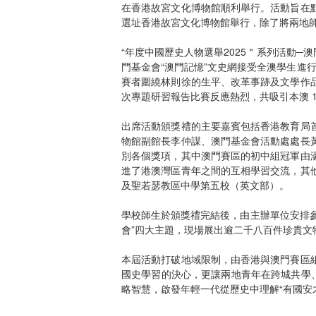
在香港故宮文化博物館順利舉行。活動旨在
選址香港故宮文化博物館舉行，除了將兩地
“年度中國歷史人物選舉2025＂系列活動─
門基金會“澳門記憶”文史網接受全澳學生進
賽者圍繞林則徐的生平、改革事跡及文學作
次專題研習報告比賽反應熱烈，共吸引本澳 
出席活動頒獎禮的主要嘉賓包括香港教育局
物館副館長李仲謀、澳門基金會活動處處長
別各個獎項，其中澳門賽區的初中組冠軍由
進了港澳灣區青年之間的互相學習交流，其
及聖若瑟教區中學第五校（英文部）。
學校師生於頒獎禮完結後，由主辦單位安排參觀
會”四大主題，現場展出逾二千八百件珍貴
本屆活動打破地域限制，由香港與澳門賽區
國史學習的決心，更讓兩地青年在跨城共學
略智慧，啟發年輕一代從歷史中理解“有國安