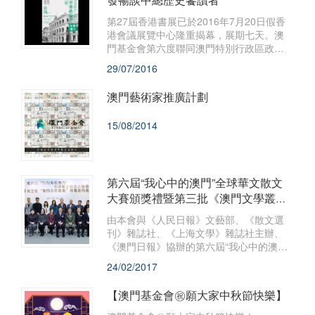
​第27屆香港書展已於2016年7月20日假香
港會議展覽中心隆重揭幕，展期七天。澳
門基金會第六度聯同澳門特別行政區政府
文化局合作設立“澳門館＂，澳門理工學院
29/07/2016
亦有參展支持，並由澳門文化廣場有限公
司承辦是次活動。
澳門藝術家推廣計劃
15/08/2014
第六屆“我心中的澳門”全球華文散文
大賽頒獎禮暨第三批《澳門文學叢
書》新書發佈會
​由本會與《人民日報》文藝部、《散文選
刊》雜誌社、《上海文學》雜誌社主辦、
《澳門日報》協辦的第六屆“我心中的澳門”
全球華文散文大賽頒獎禮，以及由本會與
24/02/2017
作家出版社及中華文學基金會合辦的第三
批《澳門文學叢書》新書發佈會已於2017
【澳門基金會㊗願大家中秋節快樂】
年1月21日假澳門教科文中心舉行。