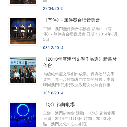
廳
29/04/2015
《有伴》- 無伴奏合唱音樂會
主辦：澳門無伴奏合唱協會 活動：《有
伴》- 無伴奏合唱音樂會 日期：2014年8月
5日
03/12/2014
《2013年度澳門文學作品選》新書發
佈會
​為總結年度文學創作成果、保存澳門文學
資料，進一步推動澳門文學的發展，本會
聯同澳門特別行政區政府文化局合作推出
《2013年度澳門文學作品選》，並於2014
10/10/2014
年7月19日假澳門理工學院體育館“第十七
屆澳門書市嘉年華”會場舉行新書發佈會。
《水》街舞劇場
​主辦：澳門街舞會 活動：《水》街舞劇場
日期：2014年11月3日 時間：20:00 地
點：澳門文化中心小劇院