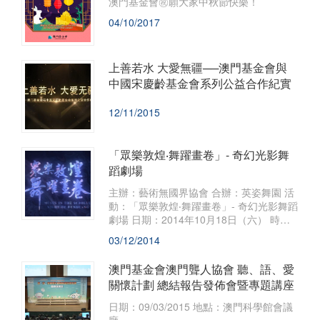
澳門基金會㊗願大家中秋節快樂！
04/10/2017
上善若水 大愛無疆──澳門基金會與
中國宋慶齡基金會系列公益合作紀實
12/11/2015
「眾樂敦煌‧舞躍畫卷」- 奇幻光影舞
蹈劇場
​主辦：藝術無國界協會 合辦：英姿舞園 活
動：「眾樂敦煌‧舞躍畫卷」- 奇幻光影舞蹈
劇場 日期：2014年10月18日（六） 時
間：20:00 & 21:00 地點：康公廟前地
03/12/2014
澳門基金會澳門聾人協會 聽、語、愛
關懷計劃 總結報告發佈會暨專題講座
​日期：09/03/2015 地點：澳門科學館會議